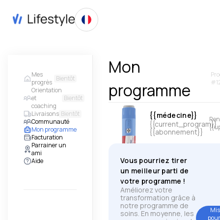
Mon
Mes
Pr
Bientôt
progrès
#1
programme
Orientation
et
Bientôt
coaching
Livraisons
Bientôt
{{médecine}}
Ren
Communauté
{{current_program}}
{{u
Mon programme
{{abonnement}}
Facturation
Parrainer un
ami
Vous pourriez tirer
Aide
un meilleur parti de
votre programme !
Améliorez votre
transformation grâce à
notre programme de
Mis
soins. En moyenne, les
pour