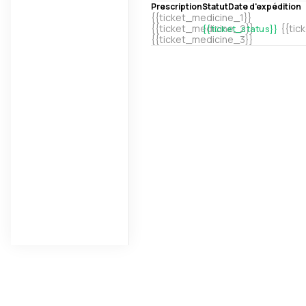
Prescription
Statut
Date d'expédit
{{ticket_medicine_1}}
{{ticket_medicine_2}}
{{tic
{{ticket_status}}
{{ticket_medicine_3}}