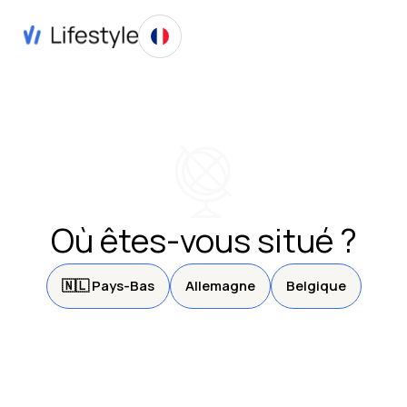
Où êtes-vous situé ?
🇳🇱 Pays-Bas
Allemagne
Belgique