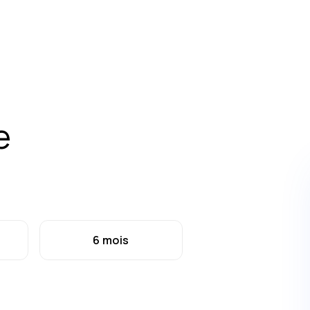
e
6 mois
ment unique
rientation Care+
€
SINGLE