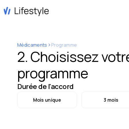
Médicaments
Programme
2. Choisissez votr
programme
Durée de l'accord
Mois unique
3 mois
Paiement
Paie
O
Orientations de base
€
RECURRING
/