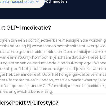
oe de medische quiz ->
3 minuten
kt GLP-1 medicatie?
ijnen zijn een soort injecteerbare medicijnen die worden g
htsbeheersing bij volwassenen met obesitas of overgewic
elateerde gezondheidsproblemen. Deze medicijnen werke
an een natuurlijk hormoon in je lichaam dat GLP-1 heet. Di
et reguleren van de eetlust en de bloedsuikerspiegel. Wann
eemt, geeft het je lichaam een signaal dat je vol zit, waardo
ger hebt en minder eet. Door het hongergevoel te vermind
dere factoren te beïnvloeden, zoals de manier waarop je l
ffen opneemt, kunnen GLP-1 medicijnen een hulpmiddel zij
rlies en gewichtsbeheersing.
erscheidt Vi-Lifestyle?