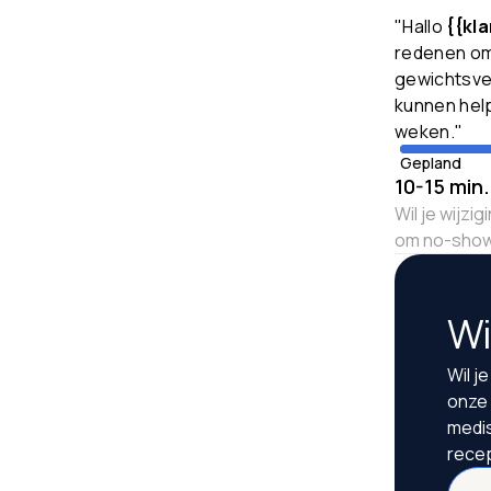
"Hallo
{{kl
redenen om
gewichtsver
kunnen help
weken."
Gepland
10-15 min
Wil je wijz
om no-show
Wi
Wil j
onze 
medis
recep