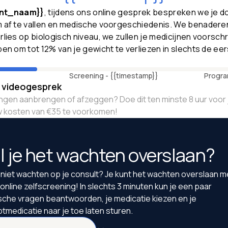
ant_naam}}
, tijdens ons online gesprek bespreken we je d
 af te vallen en medische voorgeschiedenis. We benaderen
lies op biologisch niveau, we zullen je medicijnen voorschri
en om tot 12% van je gewicht te verliezen in slechts de eer
Screening -
{{timestamp}}
Progra
. videogesprek
igingen aanbrengen of afzeggen? Doe dit ten minste 8 uur voor
 kosten van €35 te voorkomen!
l je het wachten overslaan?
e niet wachten op je consult? Je kunt het wachten overslaan m
online zelfscreening! In slechts 3 minuten kun je een paar
che vragen beantwoorden, je medicatie kiezen en je
tmedicatie naar je toe laten sturen.