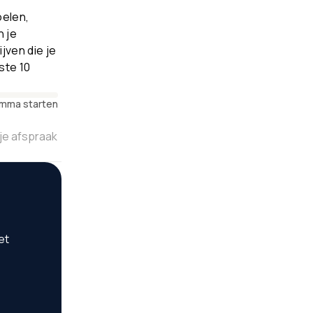
oelen,
 je
jven die je
ste 10
mma starten
 je afspraak
et