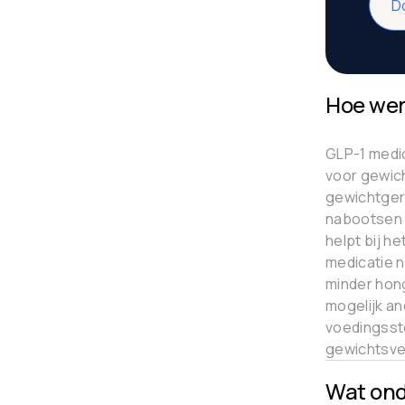
D
Hoe wer
GLP-1 medic
voor gewic
gewichtger
nabootsen v
helpt bij h
medicatie n
minder hon
mogelijk an
voedingssto
gewichtsve
Wat ond