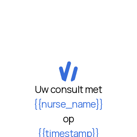
Uw consult met
{{nurse_name}}
op
{{timestamp}}