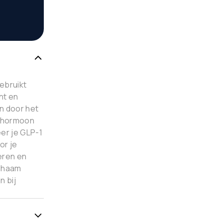
ebruikt
ht en
n door het
t hormoon
eer je GLP-1
or je
eren en
ichaam
n bij