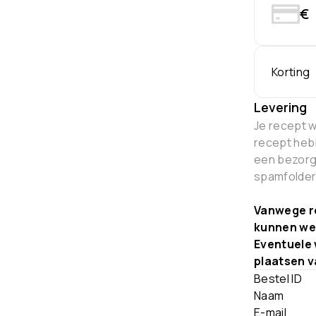
€
Korting
Levering
Je recept 
recept hebb
een bezorgd
spamfolder 
Vanwege re
kunnen we 
Eventuele 
plaatsen v
Bestel ID
Naam
E-mail