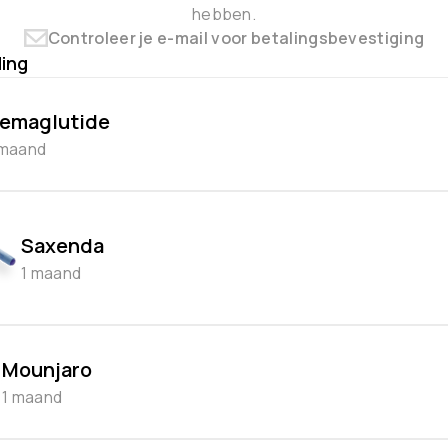
hebben.
Controleer je e-mail voor betalingsbevestiging
ling
emaglutide
 maand
Saxenda
1 maand
Mounjaro
1 maand