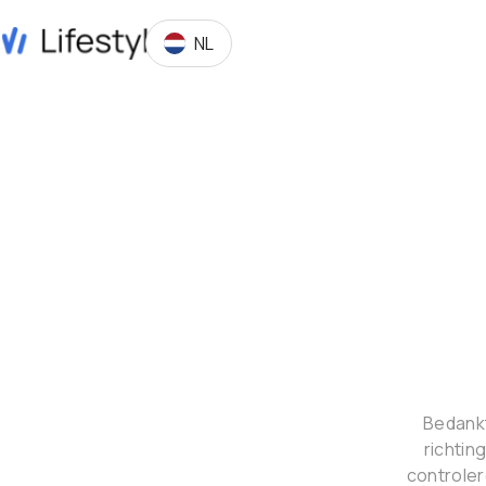
NL
Bedankt
richtin
controle