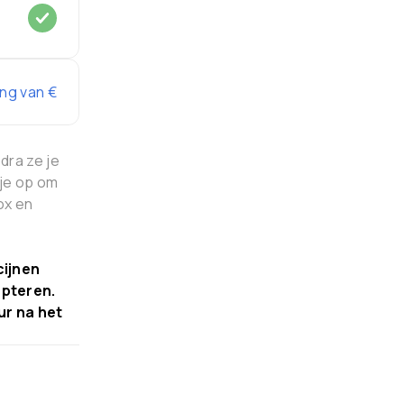
ing van €
dra ze je
 je op om
ox en
cijnen
epteren.
ur na het