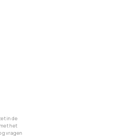
et in de
 met het
og vragen