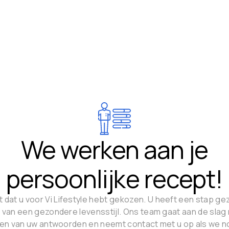
We werken aan je
persoonlijke recept!
 dat u voor Vi Lifestyle hebt gekozen. U heeft een stap gez
g van een gezondere levensstijl. Ons team gaat aan de slag
ren van uw antwoorden en neemt contact met u op als we n