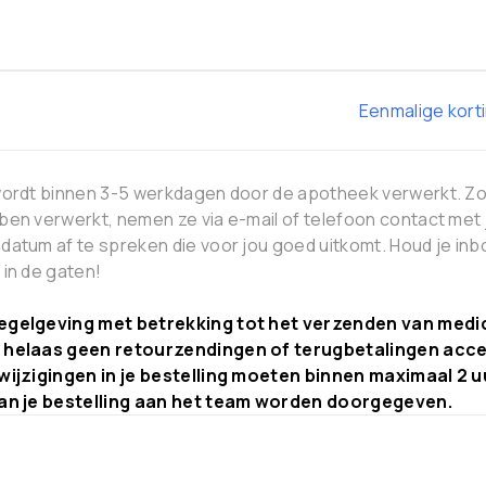
Eenmalige kort
wordt binnen 3-5 werkdagen door de apotheek verwerkt. Zo
en verwerkt, nemen ze via e-mail of telefoon contact met
atum af te spreken die voor jou goed uitkomt. Houd je inb
in de gaten!
gelgeving met betrekking tot het verzenden van medi
helaas geen retourzendingen of terugbetalingen acc
wijzigingen in je bestelling moeten binnen maximaal 2 u
an je bestelling aan het team worden doorgegeven.