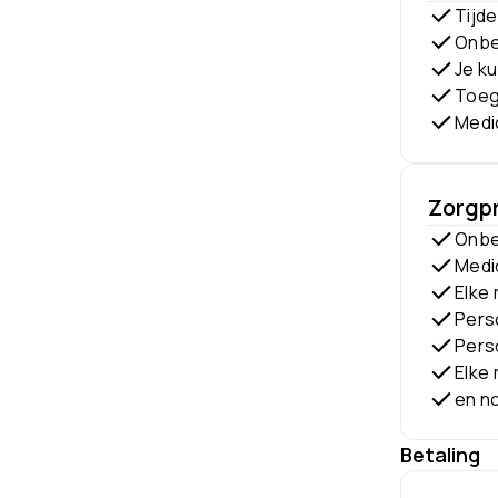
Tijde
Onbe
Je ku
Toeg
Medi
Zorgp
Onbe
Medi
Elke 
Perso
Pers
Elke 
en no
Betaling