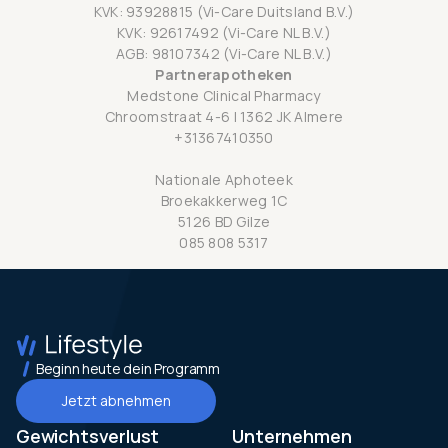
KVK: 93928815 (Vi-Care Duitsland B.V.)
KVK: 92617492 (Vi-Care NL B.V.)
AGB: 98107342 (Vi-Care NL B.V.)
Partnerapotheken
Medstone Clinical Pharmacy
Chroomstraat 4-6 | 1362 JK Almere
+31367410350
Nationale Aphoteek
Broekakkerweg 1C
5126 BD Gilze
085 808 5317
Beginn heute dein Programm
Jetzt abnehmen
Gewichtsverlust
Unternehmen