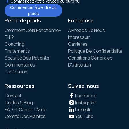
Commencez votre voyage aujourd'hui
Commencer à perdre du
poids
Perte de poids
Entreprise
Comment Cela Fonctionne-
A Propos De Nous
T-Il ?
Impressum
Coaching
Carrières
Traitements
Politique De Confidentialité
Sécurité Des Patients
Conditions Générales
Commentaires
D'utilisation
Tarification
Ressources
Suivez-nous
Contact
Facebook
Guides & Blog
Instagram
FAQ Et Centre D'aide
LinkedIn
Comité Des Plaintes
YouTube