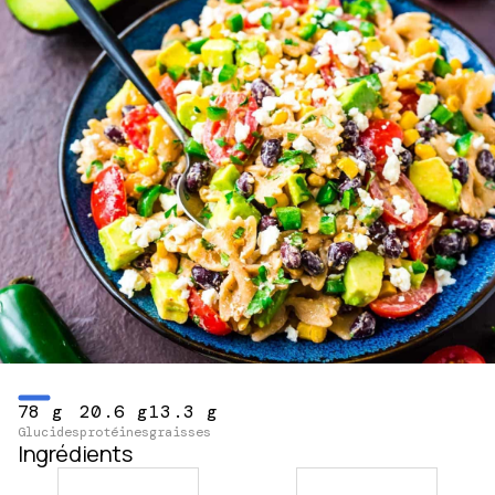
78 g
20.6 g
13.3 g
Glucides
protéines
graisses
Ingrédients