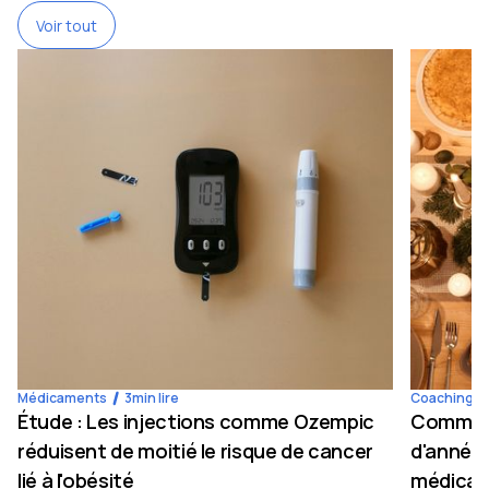
Voir tout
Médicaments
3
min lire
Coaching
Étude : Les injections comme Ozempic
Comment 
réduisent de moitié le risque de cancer
d'année 
lié à l'obésité
médicam