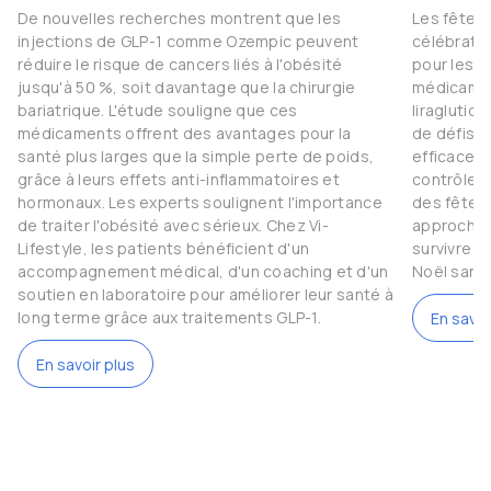
De nouvelles recherches montrent que les
Les fêtes
injections de GLP-1 comme Ozempic peuvent
célébratio
réduire le risque de cancers liés à l'obésité
pour les 
jusqu'à 50 %, soit davantage que la chirurgie
médicamen
bariatrique. L'étude souligne que ces
liraglutid
médicaments offrent des avantages pour la
de défis.
santé plus larges que la simple perte de poids,
efficaces 
grâce à leurs effets anti-inflammatoires et
contrôler l
hormonaux. Les experts soulignent l'importance
des fêtes 
de traiter l'obésité avec sérieux. Chez Vi-
approche 
Lifestyle, les patients bénéficient d'un
survivre 
accompagnement médical, d'un coaching et d'un
Noël sans
soutien en laboratoire pour améliorer leur santé à
long terme grâce aux traitements GLP-1.
En savoi
En savoir plus