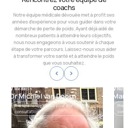
coachs
Notre équipe médicale dévouée met à profit ses
années d'expérience pour vous guider dans votre
démarche de perte de poids. Ayant déjà aidé de
nombreux patients à atteindre leurs objectifs,
nous nous engageons à vous soutenir à chaque
étape de votre parcours. Laissez-nous vous aider
à transformer votre santé et à atteindre le poids
que vous souhaitez.


Médecin
Nutri
Dr Michiel van Doorn
Mar
Prendre rendez-vous pour une
Prend
consultation
consu