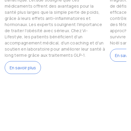
médicaments offrent des avantages pour la
de défis.
santé plus larges que la simple perte de poids,
efficaces 
grâce à leurs effets anti-inflammatoires et
contrôler l
hormonaux. Les experts soulignent l'importance
des fêtes 
de traiter l'obésité avec sérieux. Chez Vi-
approche 
Lifestyle, les patients bénéficient d'un
survivre 
accompagnement médical, d'un coaching et d'un
Noël sans
soutien en laboratoire pour améliorer leur santé à
long terme grâce aux traitements GLP-1.
En savoi
En savoir plus