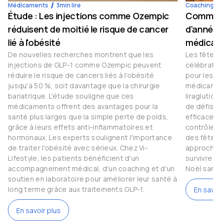
Médicaments
3
min lire
Coaching
Étude : Les injections comme Ozempic
Comment 
réduisent de moitié le risque de cancer
d'année 
lié à l'obésité
médicam
De nouvelles recherches montrent que les
Les fêtes
injections de GLP-1 comme Ozempic peuvent
célébratio
réduire le risque de cancers liés à l'obésité
pour les 
jusqu'à 50 %, soit davantage que la chirurgie
médicamen
bariatrique. L'étude souligne que ces
liraglutid
médicaments offrent des avantages pour la
de défis.
santé plus larges que la simple perte de poids,
efficaces 
grâce à leurs effets anti-inflammatoires et
contrôler l
hormonaux. Les experts soulignent l'importance
des fêtes 
de traiter l'obésité avec sérieux. Chez Vi-
approche 
Lifestyle, les patients bénéficient d'un
survivre 
accompagnement médical, d'un coaching et d'un
Noël sans
soutien en laboratoire pour améliorer leur santé à
long terme grâce aux traitements GLP-1.
En savoi
En savoir plus