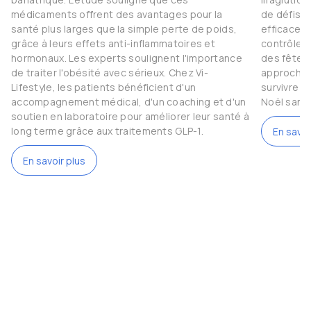
médicaments offrent des avantages pour la
de défis.
santé plus larges que la simple perte de poids,
efficaces 
grâce à leurs effets anti-inflammatoires et
contrôler l
hormonaux. Les experts soulignent l'importance
des fêtes 
de traiter l'obésité avec sérieux. Chez Vi-
approche 
Lifestyle, les patients bénéficient d'un
survivre 
accompagnement médical, d'un coaching et d'un
Noël sans
soutien en laboratoire pour améliorer leur santé à
long terme grâce aux traitements GLP-1.
En savoi
En savoir plus