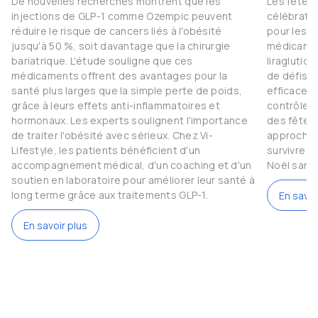
De nouvelles recherches montrent que les
Les fêtes
injections de GLP-1 comme Ozempic peuvent
célébratio
réduire le risque de cancers liés à l'obésité
pour les 
jusqu'à 50 %, soit davantage que la chirurgie
médicamen
bariatrique. L'étude souligne que ces
liraglutid
médicaments offrent des avantages pour la
de défis.
santé plus larges que la simple perte de poids,
efficaces 
grâce à leurs effets anti-inflammatoires et
contrôler l
hormonaux. Les experts soulignent l'importance
des fêtes 
de traiter l'obésité avec sérieux. Chez Vi-
approche 
Lifestyle, les patients bénéficient d'un
survivre 
accompagnement médical, d'un coaching et d'un
Noël sans
soutien en laboratoire pour améliorer leur santé à
long terme grâce aux traitements GLP-1.
En savoi
En savoir plus