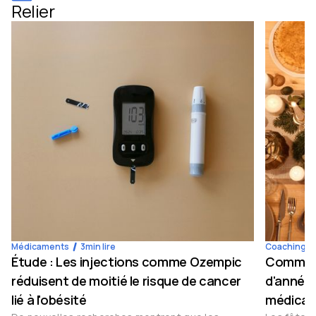
Relier
Médicaments
3
min lire
Coaching
Étude : Les injections comme Ozempic
Comment 
réduisent de moitié le risque de cancer
d'année 
lié à l'obésité
médicam