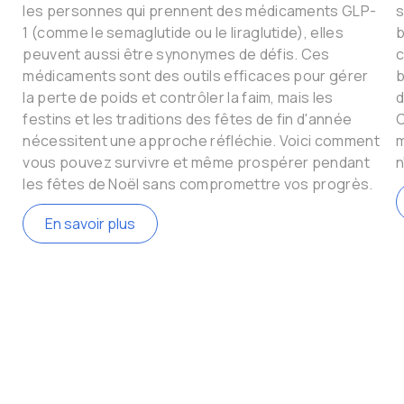
les personnes qui prennent des médicaments GLP-
s
1 (comme le semaglutide ou le liraglutide), elles
b
peuvent aussi être synonymes de défis. Ces
c
médicaments sont des outils efficaces pour gérer
b
la perte de poids et contrôler la faim, mais les
d
festins et les traditions des fêtes de fin d'année
C
nécessitent une approche réfléchie. Voici comment
m
vous pouvez survivre et même prospérer pendant
n
les fêtes de Noël sans compromettre vos progrès.
En savoir plus