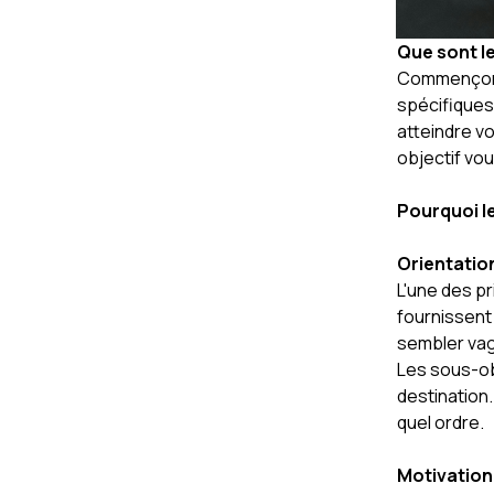
Que sont le
Commençons 
spécifiques
atteindre v
objectif vo
Pourquoi le
Orientation
L'une des pr
fournissent 
sembler vagu
Les sous-ob
destination.
quel ordre.
Motivation