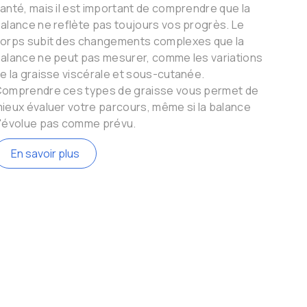
voyag
anté, mais il est important de comprendre que la
cruci
alance ne reflète pas toujours vos progrès. Le
mais 
orps subit des changements complexes que la
meill
alance ne peut pas mesurer, comme les variations
e la graisse viscérale et sous-cutanée.
En
omprendre ces types de graisse vous permet de
ieux évaluer votre parcours, même si la balance
'évolue pas comme prévu.
En savoir plus