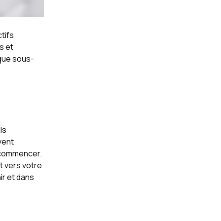
tifs
s et
aque sous-
ls
vent
où commencer.
t vers votre
ir et dans