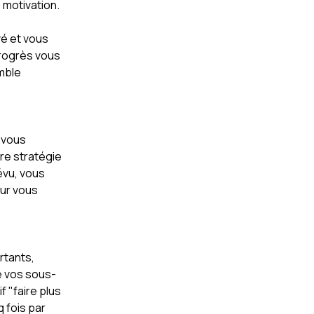
 motivation.
é et vous
progrès vous
emble
s vous
re stratégie
évu, vous
ur vous
rtants,
e vos sous-
f "faire plus
 fois par