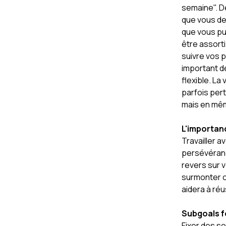
semaine". D
que vous de
que vous pu
être assorti
suivre vos p
important d
flexible. L
parfois per
mais en mêm
L'importan
Travailler a
persévérance
revers sur v
surmonter c
aidera à réu
Subgoals fo
Fixer des s