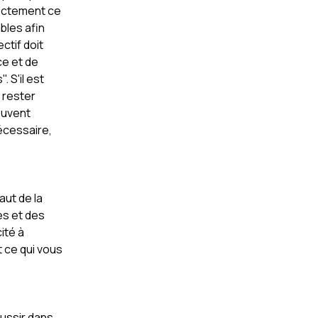
xactement ce
bles afin
ctif doit
ce et de
 S'il est
 rester
euvent
écessaire,
aut de la
es et des
ité à
 ce qui vous
éussir dans