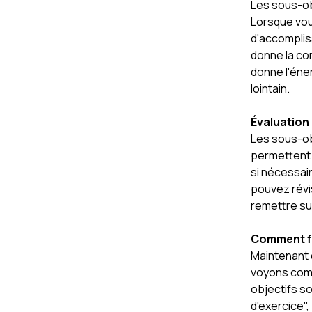
Les sous-ob
Lorsque vou
d'accomplis
donne la co
donne l'éner
lointain.
Évaluation
Les sous-obj
permettent 
si nécessai
pouvez révi
remettre sur
Comment fi
Maintenant 
voyons comm
objectifs so
d'exercice",