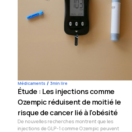
Médicaments
3
min lire
Étude : Les injections comme
Ozempic réduisent de moitié le
risque de cancer lié à l'obésité
De nouvelles recherches montrent que les
injections de GLP-1 comme Ozempic peuvent