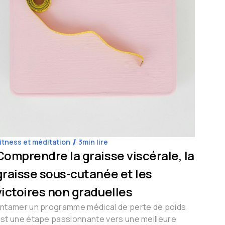
itness et méditation
3
min lire
Coach
Comprendre la graisse viscérale, la
L'i
graisse sous-cutanée et les
heb
victoires non graduelles
Chez 
aider
ntamer un programme médical de perte de poids
maniè
st une étape passionnante vers une meilleure