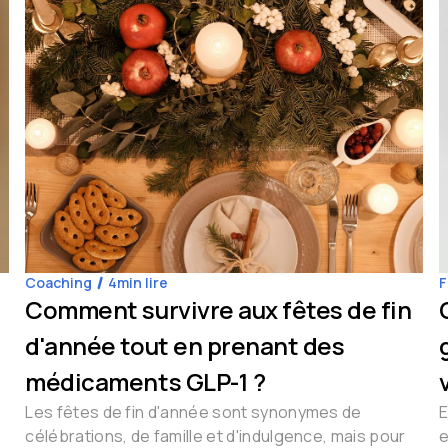
Coaching
4
min lire
F
Comment survivre aux fêtes de fin
d'année tout en prenant des
médicaments GLP-1 ?
Les fêtes de fin d'année sont synonymes de
E
célébrations, de famille et d'indulgence, mais pour
e