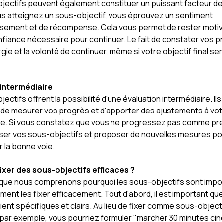
jectifs peuvent également constituer un puissant facteur de
s atteignez un sous-objectif, vous éprouvez un sentiment
sement et de récompense. Cela vous permet de rester motiv
nfiance nécessaire pour continuer. Le fait de constater vos 
gie et la volonté de continuer, même si votre objectif final s
 intermédiaire
ectifs offrent la possibilité d'une évaluation intermédiaire. Il
de mesurer vos progrès et d'apporter des ajustements à vot
re. Si vous constatez que vous ne progressez pas comme pr
ser vos sous-objectifs et proposer de nouvelles mesures po
 la bonne voie.
xer des sous-objectifs efficaces ?
que nous comprenons pourquoi les sous-objectifs sont impo
ent les fixer efficacement. Tout d'abord, il est important qu
ient spécifiques et clairs. Au lieu de fixer comme sous-objecti
 par exemple, vous pourriez formuler "marcher 30 minutes cinq