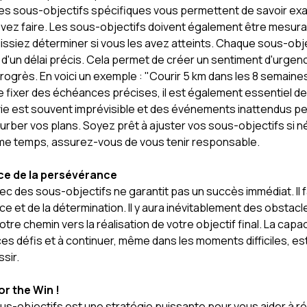
es sous-objectifs spécifiques vous permettent de savoir e
vez faire. Les sous-objectifs doivent également être mesura
issiez déterminer si vous les avez atteints. Chaque sous-obje
 d'un délai précis. Cela permet de créer un sentiment d'urgen
rogrès. En voici un exemple : "Courir 5 km dans les 8 semaines".
e fixer des échéances précises, il est également essentiel de
a vie est souvent imprévisible et des événements inattendus p
turber vos plans. Soyez prêt à ajuster vos sous-objectifs si n
e temps, assurez-vous de vous tenir responsable.
ce de la persévérance
vec des sous-objectifs ne garantit pas un succès immédiat. Il f
 et de la détermination. Il y aura inévitablement des obstacl
otre chemin vers la réalisation de votre objectif final. La capac
es défis et à continuer, même dans les moments difficiles, est
ssir.
r the Win !
ous-objectifs est une stratégie puissante pour vous aider à r