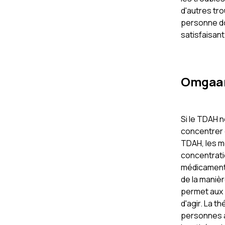
d'autres tro
personne doi
satisfaisant
Omgaa
Si le TDAH n
concentrer 
TDAH, les m
concentrati
médicaments
de la manièr
permet aux 
d'agir. La t
personnes a