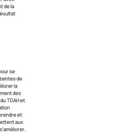
t de la
résultat
pour se
teintes de
iorer la
amment des
 du TDAH et
ation
prendre et
mettent aux
s'améliorer.