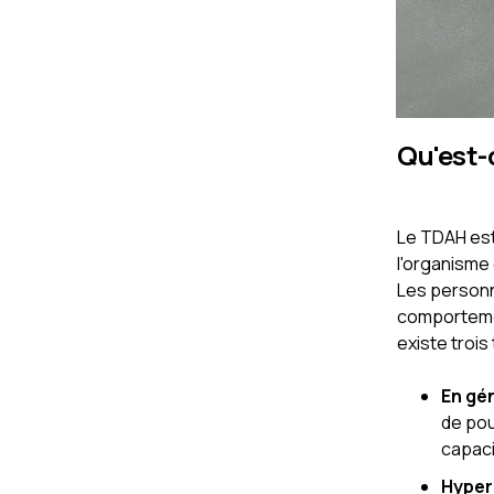
Qu'est-
Le TDAH est 
l'organisme 
Les personn
comportemen
existe trois
En gén
de pou
capaci
Hypera