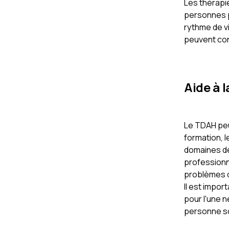
Les thérapie
personnes 
rythme de vi
peuvent con
Aide à 
Le TDAH peu
formation, 
domaines de 
professionn
problèmes d'
Il est impor
pour l'une n
personne so