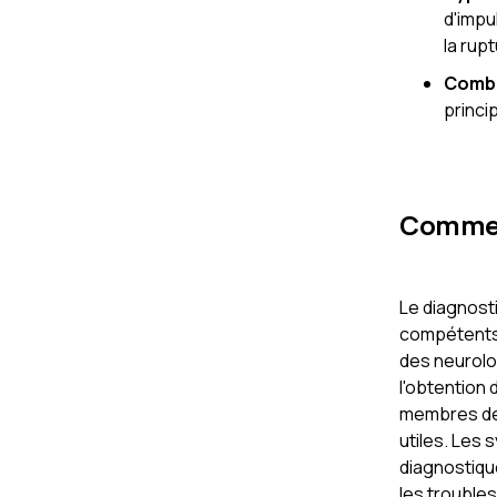
d'impu
la rup
Combi
princi
Comment
Le diagnost
compétents,
des neurolo
l'obtention 
membres de 
utiles. Les
diagnostiqu
les trouble