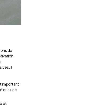
tions de
tivation.
ur
ves. Il
st important
té et d'une
é et