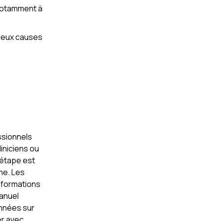
, notamment à
 deux causes
ssionnels
iniciens ou
 étape est
nne. Les
informations
Manuel
onnées sur
r avec