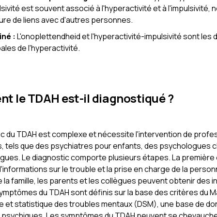
lsivité est souvent associé à l'hyperactivité et à l'impulsivité
ture de liens avec d'autres personnes.
né :
L'onoplettendheid et l'hyperactivité-impulsivité sont les
pales de l'hyperactivité.
 le TDAH est-il diagnostiqué ?
ic du TDAH est complexe et nécessite l'intervention de profe
 tels que des psychiatres pour enfants, des psychologues cl
gues. Le diagnostic comporte plusieurs étapes. La première
d'informations sur le trouble et la prise en charge de la perso
la famille, les parents et les collègues peuvent obtenir des 
 symptômes du TDAH sont définis sur la base des critères du 
e et statistique des troubles mentaux (DSM), une base de d
s psychiques. Les symptômes du TDAH peuvent se chevauche