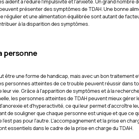
s aident à réduire l'impulsivité et l'anxiété. Un grand nombre 
peuvent présenter des symptômes de TDAH. Une bonne alime
e régulier et une alimentation équilibrée sont autant de facte
tribuer à la disparition des symptômes.
la personne
t être une forme de handicap, mais avec un bon traitement 
les personnes atteintes de ce trouble peuvent réussir dans to
leur vie. Grâce à l'apparition de symptômes et à la recherche
elle, les personnes atteintes de TDAH peuvent mieux gérer l
anorexie et d'hyperactivité, ce qui leur permet d'accroître leu
tant de souligner que chaque personne est unique et que ce qui
e l'est pas pour l'autre. L'accompagnement et la prise en char
nt essentiels dans le cadre de la prise en charge du TDAH.