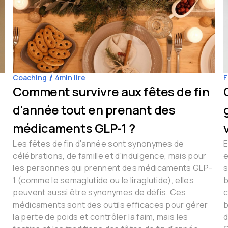
Coaching
4
min lire
F
Comment survivre aux fêtes de fin
d'année tout en prenant des
médicaments GLP-1 ?
Les fêtes de fin d'année sont synonymes de
E
célébrations, de famille et d'indulgence, mais pour
e
les personnes qui prennent des médicaments GLP-
s
1 (comme le semaglutide ou le liraglutide), elles
b
peuvent aussi être synonymes de défis. Ces
c
médicaments sont des outils efficaces pour gérer
b
la perte de poids et contrôler la faim, mais les
d