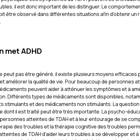
ubles, il est donc important de les distinguer. Le comportemen
t être observé dans différentes situations afin d'obtenir un 
.
n met ADHD
e peut pas être généré, il existe plusieurs moyens efficaces 
et améliorer la qualité de vie. Pour beaucoup de personnes at
édicaments peuvent aider à atténuer les symptômes et à amél
on. Différents types de médicaments sont disponibles, not
 stimulants et des médicaments non stimulants. La question
e dont il est traité peut être très importante. La psycho-éduc
personnes atteintes de TDAH et à leur entourage de se com
hérapie des troubles et la thérapie cognitive des troubles per
tteintes de TDAH d'aider leurs troubles à se développer et à 