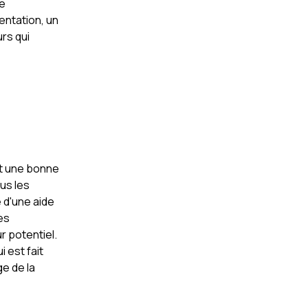
de
ntation, un
urs qui
et une bonne
us les
 d'une aide
es
r potentiel.
 est fait
ge de la