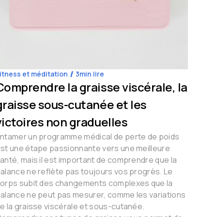
itness et méditation
3
min lire
Coach
Comprendre la graisse viscérale, la
L'i
graisse sous-cutanée et les
heb
victoires non graduelles
Chez 
aider
ntamer un programme médical de perte de poids
maniè
st une étape passionnante vers une meilleure
voyag
anté, mais il est important de comprendre que la
cruci
alance ne reflète pas toujours vos progrès. Le
mais 
orps subit des changements complexes que la
meill
alance ne peut pas mesurer, comme les variations
e la graisse viscérale et sous-cutanée.
En