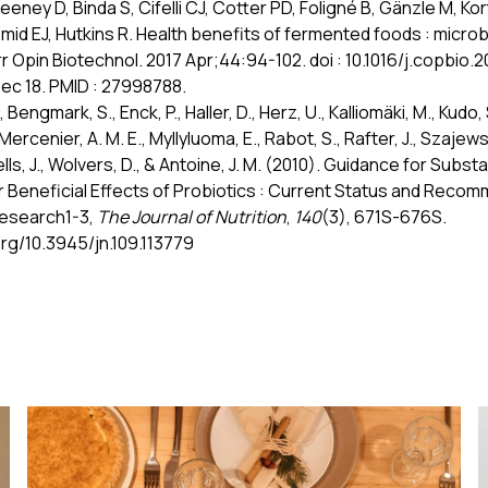
eney D, Binda S, Cifelli CJ, Cotter PD, Foligné B, Gänzle M, Kort
Smid EJ, Hutkins R. Health benefits of fermented foods : micro
 Opin Biotechnol. 2017 Apr;44:94-102. doi : 10.1016/j.copbio.20
ec 18. PMID : 27998788.
., Bengmark, S., Enck, P., Haller, D., Herz, U., Kalliomäki, M., Kudo,
Mercenier, A. M. E., Myllyluoma, E., Rabot, S., Rafter, J., Szajews
ells, J., Wolvers, D., & Antoine, J. M. (2010). Guidance for Subst
r Beneficial Effects of Probiotics : Current Status and Reco
Research1-3,
The Journal of Nutrition
,
140
(3), 671S-676S.
org/10.3945/jn.109.113779