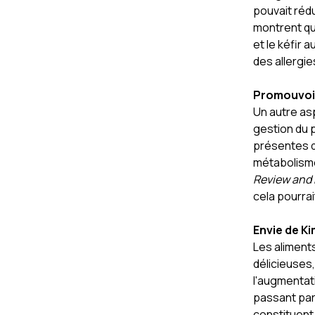
pouvait rédu
montrent qu
et le kéfir
des allergies
Promouvoir
Un autre asp
gestion du 
présentes d
métabolisme
Review and 
cela pourrai
Envie de Ki
Les aliment
délicieuses,
l'augmentati
passant par 
constituent