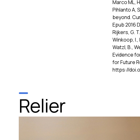
Marco ML, He
Pihlanto A, 
beyond. Curr
Epub 2016 D
Rijkers, G. T
Winkoop, I., 
Watzl, B., W
Evidence fo
for Future 
https://doi.
Relier