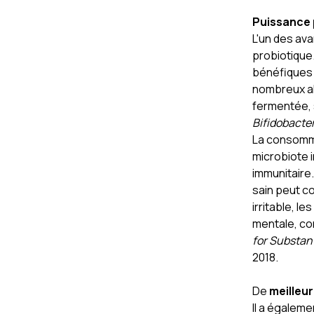
Puissance 
L'un des av
probiotique
bénéfiques 
nombreux ali
fermentée, 
Bifidobacte
La consommat
microbiote i
immunitaire.
sain peut co
irritable, l
mentale, co
for Substant
2018.
De
meilleur
Il a égalem