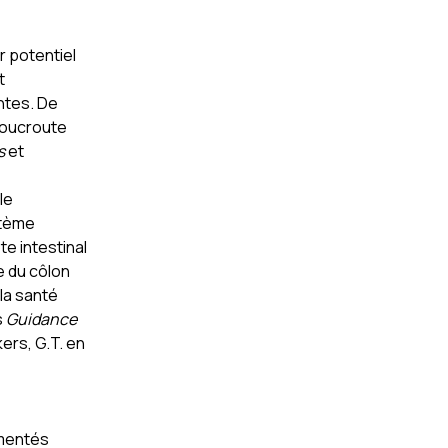
r potentiel
t
ntes. De
choucroute
s
et
le
stème
te intestinal
e du côlon
 la santé
s
Guidance
kers, G.T. en
rmentés