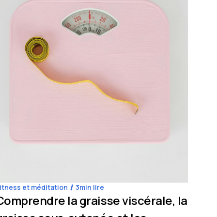
itness et méditation
3
min lire
Coach
Comprendre la graisse viscérale, la
L'i