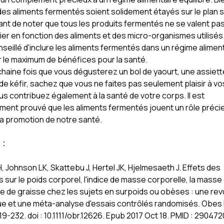
es aliments fermentés soient solidement étayés sur le plan s
tant de noter que tous les produits fermentés ne se valent pas
er en fonction des aliments et des micro-organismes utilisés. 
seillé d'inclure les aliments fermentés dans un régime aliment
er le maximum de bénéfices pour la santé.
ochaine fois que vous dégusterez un bol de yaourt, une assiett
de kéfir, sachez que vous ne faites pas seulement plaisir à vo
s contribuez également à la santé de votre corps. Il est
ement prouvé que les aliments fermentés jouent un rôle préci
la promotion de notre santé.
:
 Johnson LK, Skattebu J, Hertel JK, Hjelmesaeth J. Effets des
 sur le poids corporel, l'indice de masse corporelle, la masse
 de graisse chez les sujets en surpoids ou obèses : une re
e et une méta-analyse d'essais contrôlés randomisés. Obes 
9-232. doi : 10.1111/obr.12626. Epub 2017 Oct 18. PMID : 290472