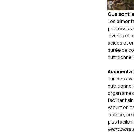
Que sont l
Les aliment
processus n
levures et 
acides et e
durée de co
nutritionnell
Augmentati
L'un des ava
nutritionnel
organismes
facilitant a
yaourt en e
lactase, ce 
plus facilem
Microbiota 