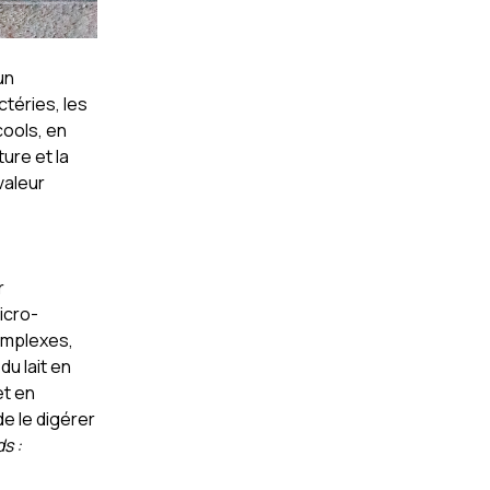
un
téries, les
cools, en
ure et la
valeur
r
icro-
omplexes,
du lait en
et en
e le digérer
s :