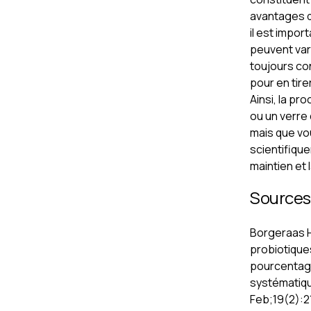
avantages d
il est impor
peuvent vari
toujours con
pour en tir
Ainsi, la pr
ou un verre 
mais que vou
scientifiqu
maintien et 
Sources 
Borgeraas H,
probiotiques
pourcentage
systématiqu
Feb;19(2):21