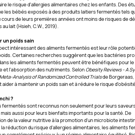
ire le risque d'allergies alimentaires chez les enfants. Des é
e les bébés exposés à des produits laitiers fermentés tels qu
 au cours de leurs premières années ont moins de risques de d
 au lait (Hsieh, C.W., 2019).
 un poids sain
ect intéressant des aliments fermentés est leur rôle potentie
poids. Certaines recherches suggèrent que les bactéries pro
ans les aliments fermentés peuvent être bénéfiques pour le
 et l'absorption des nutriments. Selon
Obesity Reviews - A S
Meta-Analysis of Randomized Controlled Trials
de Borgeraas, 
t aider à maintenir un poids sain et à réduire le risque d'obésité
mchi ?
s fermentés sont reconnus non seulement pour leurs saveur
 mais aussi pour leurs bienfaits importants pour la santé. De
on de la valeur nutritive à la promotion d'un microbiote intestin
la réduction du risque d'allergies alimentaires, les aliments 
 un complément précieux à un régime alimentaire équilibré. Bi