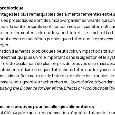
probiotique
antages les plus remarquables des aliments fermentés est leu
. Les probiotiques sont des micro-organismes vivants qui son
pour la santé lorsqu'ils sont consommés en quantités suffisa
ments fermentés, tels que le yaourt, le kéfir, le kimchi et la 
sont riches en bactéries probiotiques telles que
Lactobacillu
rium
.
ion d'aliments probiotiques peut avoir un impact positif sur 
ntestinal, qui joue un rôle important dans la digestion et le sy
 Il existe également de plus en plus de preuves qu'un microbio
ntribuer à réduire le risque d'affections telles que le syndrom
es maladies inflammatoires de l'intestin et même les troubles de
mme le soulignent les recherches du
Journal of Nutrition
dan
iating the Evidence for Beneficial Effects of Probiotics
par Rij
es perspectives pour les allergies alimentaires
ent été suggéré que la consommation régulière d'aliments fe