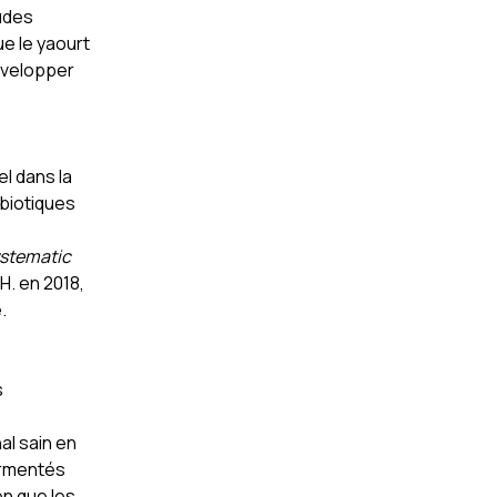
tudes
e le yaourt
évelopper
l dans la
biotiques
ystematic
H. en 2018,
.
s
al sain en
fermentés
en que les