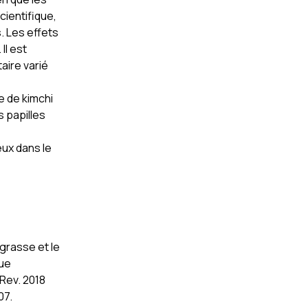
cientifique,
. Les effets
Il est
aire varié
e de kimchi
s papilles
eux dans le
 grasse et le
vue
Rev. 2018
07.