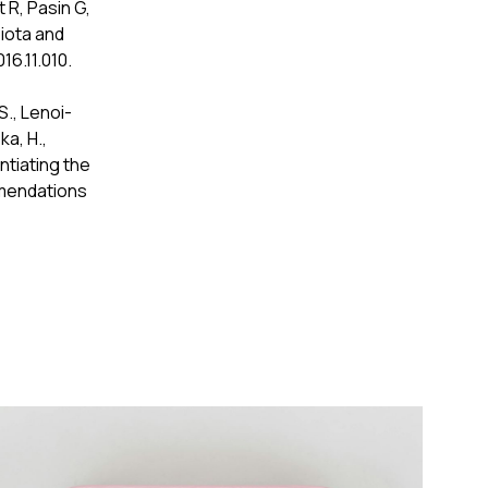
 R, Pasin G,
biota and
16.11.010.
 S., Lenoi-
ka, H.,
antiating the
mmendations