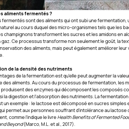
es aliments fermentés ?
s fermentés sont des aliments qui ont subi une fermentation, 
aturel au cours duquel des micro-organismes tels que les bac
les champignons transforment les sucres et les amidons en al
n gaz. Ce processus transforme non seulement le goût, la text
nservation des aliments, mais peut également améliorer leur 
e.
on de la densité des nutriments
ntages de la fermentation est qu'elle peut augmenter la valeu
le des aliments. Au cours du processus de fermentation, les m
 produisent des enzymes qui décomposent les composés c
insi la digestion et l'absorption des nutriments. La fermentation 
st un exemple : le lactose est décomposé en sucres simples 
qui permet aux personnes souffrant d'intolérance au lactose d
ent, comme l'indique le livre
Health Benefits of Fermented Food
and Beyond
(Marco, M.L. et al., 2017).