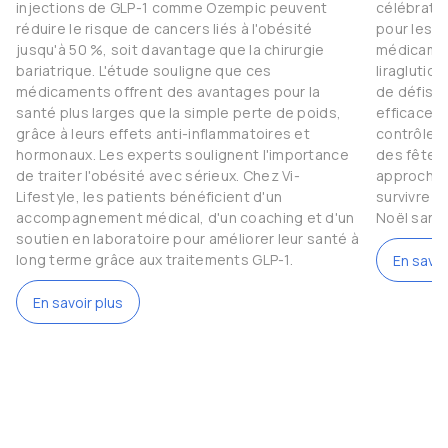
injections de GLP-1 comme Ozempic peuvent
célébratio
réduire le risque de cancers liés à l'obésité
pour les 
jusqu'à 50 %, soit davantage que la chirurgie
médicamen
bariatrique. L'étude souligne que ces
liraglutid
médicaments offrent des avantages pour la
de défis.
santé plus larges que la simple perte de poids,
efficaces 
grâce à leurs effets anti-inflammatoires et
contrôler l
hormonaux. Les experts soulignent l'importance
des fêtes 
de traiter l'obésité avec sérieux. Chez Vi-
approche 
Lifestyle, les patients bénéficient d'un
survivre 
accompagnement médical, d'un coaching et d'un
Noël sans
soutien en laboratoire pour améliorer leur santé à
long terme grâce aux traitements GLP-1.
En savoi
En savoir plus