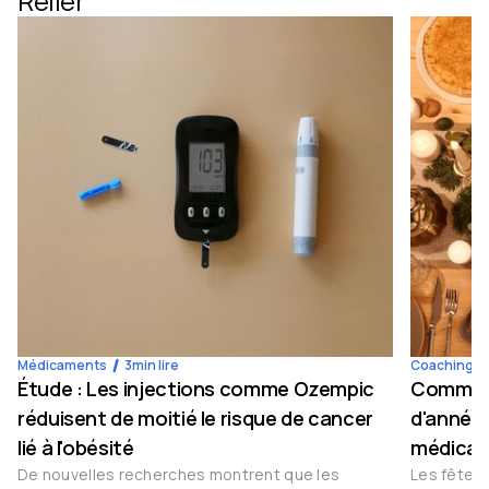
Relier
Médicaments
3
min lire
Coaching
Étude : Les injections comme Ozempic
Comment 
réduisent de moitié le risque de cancer
d'année 
lié à l'obésité
médicam
De nouvelles recherches montrent que les
Les fêtes