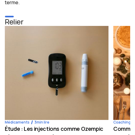
terme.
Relier
Médicaments
3
min lire
Coaching
Étude : Les injections comme Ozempic
Comment 