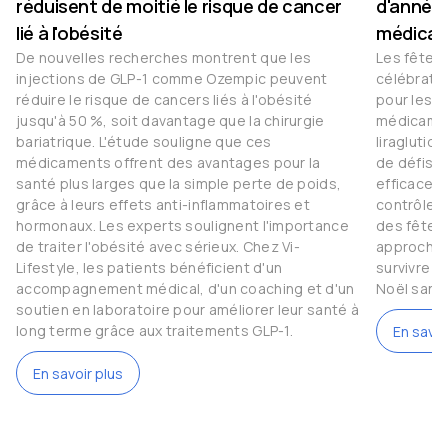
réduisent de moitié le risque de cancer
d'année 
lié à l'obésité
médicam
De nouvelles recherches montrent que les
Les fêtes
injections de GLP-1 comme Ozempic peuvent
célébratio
réduire le risque de cancers liés à l'obésité
pour les 
jusqu'à 50 %, soit davantage que la chirurgie
médicamen
bariatrique. L'étude souligne que ces
liraglutid
médicaments offrent des avantages pour la
de défis.
santé plus larges que la simple perte de poids,
efficaces 
grâce à leurs effets anti-inflammatoires et
contrôler l
hormonaux. Les experts soulignent l'importance
des fêtes 
de traiter l'obésité avec sérieux. Chez Vi-
approche 
Lifestyle, les patients bénéficient d'un
survivre 
accompagnement médical, d'un coaching et d'un
Noël sans
soutien en laboratoire pour améliorer leur santé à
long terme grâce aux traitements GLP-1.
En savoi
En savoir plus