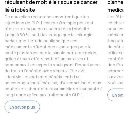
réduisent de moitié le risque de cancer
d'année 
lié à l'obésité
médicam
De nouvelles recherches montrent que les
Les fêtes
injections de GLP-1 comme Ozempic peuvent
célébratio
réduire le risque de cancers liés à l'obésité
pour les 
jusqu'à 50 %, soit davantage que la chirurgie
médicamen
bariatrique. L'étude souligne que ces
liraglutid
médicaments offrent des avantages pour la
de défis.
santé plus larges que la simple perte de poids,
efficaces 
grâce à leurs effets anti-inflammatoires et
contrôler l
hormonaux. Les experts soulignent l'importance
des fêtes 
de traiter l'obésité avec sérieux. Chez Vi-
approche 
Lifestyle, les patients bénéficient d'un
survivre 
accompagnement médical, d'un coaching et d'un
Noël sans
soutien en laboratoire pour améliorer leur santé à
long terme grâce aux traitements GLP-1.
En savoi
En savoir plus