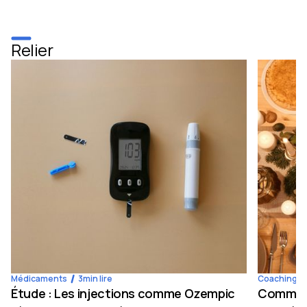
Relier
Médicaments
3
min lire
Coaching
Étude : Les injections comme Ozempic
Comment 