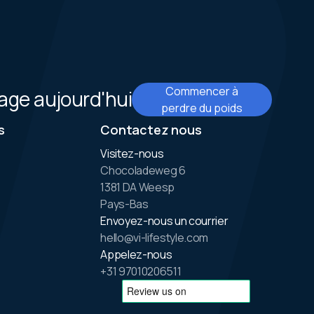
Commencer à
ge aujourd'hui
perdre du poids
s
Contactez nous
Visitez-nous
Chocoladeweg 6
1381 DA Weesp
Pays-Bas
Envoyez-nous un courrier
hello@vi-lifestyle.com
Appelez-nous
+31 97010206511