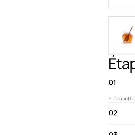
Éta
01
Préchauffer
02
03