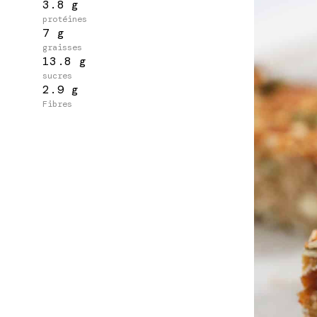
3.8 g
protéines
7 g
graisses
13.8 g
sucres
2.9 g
Fibres