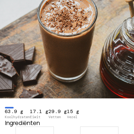
63.9 g
17.1 g
29.9 g
15 g
Koolhydraten
Eiwit
Vetten
Vezel
Ingrediënten