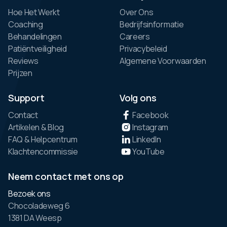
Hoe Het Werkt
Over Ons
Coaching
Bedrijfsinformatie
Behandelingen
Careers
Patiëntveiligheid
Privacybeleid
Reviews
Algemene Voorwaarden
Prijzen
Support
Volg ons
Contact
Facebook
Artikelen & Blog
Instagram
FAQ & Helpcentrum
LinkedIn
Klachtencommissie
YouTube
Neem contact met ons op
Bezoek ons
Chocoladeweg 6
1381 DA Weesp