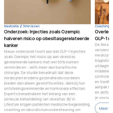
Medicatie
3
min lezen
Coaching
4
Onderzoek: Injecties zoals Ozempic
Overleve
halveren risico op obesitasgerelateerde
GLP-1 m
kanker
De feestda
verwenner
Nieuw onderzoek toont aan dat GLP-1 injecties
medicijne
zoals Ozempic het risico op aan obesitas
liraglutid
gerelateerde kankers met wel 50% kunnen
uitdaginge
verminderen - zelfs meer dan bariatrische
middelen 
chirurgie. De studie benadrukt dat deze
controle 
medicijnen bredere gezondheidsvoordelen
en traditi
bieden dan alleen gewichtsverlies, dankzij hun
aanpak nod
ontstekingsremmende en hormonale effecten.
en zelfs g
Experts benadrukken het belang van een
je vooruit
serieuze behandeling van obesitas. Bij Vi-
Lifestyle krijgen patiënten medische begeleiding,
Meer le
coaching en laboratoriumondersteuning om