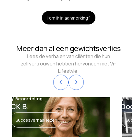
Kom ik in aanmerking?
Meer dan alleen gewichtsverlies
Lees de verhalen van cliënten die hun
zelfvertrouwen hebben hervonden met Vi-
Lifestyle.


Beoordeling
Beoo
CK B.
Dook
Succesverhaal lezen
Succe