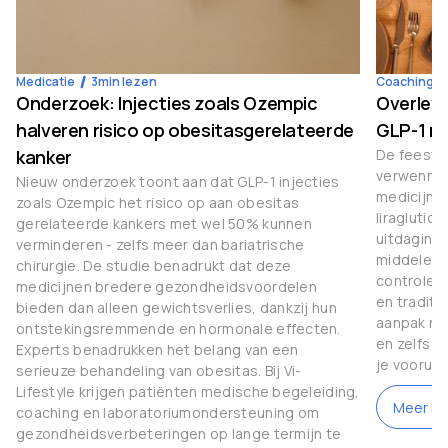
Medicatie
3
min lezen
Coaching
Onderzoek: Injecties zoals Ozempic
Overleve
halveren risico op obesitasgerelateerde
GLP-1 m
kanker
De feestda
verwenner
Nieuw onderzoek toont aan dat GLP-1 injecties
medicijne
zoals Ozempic het risico op aan obesitas
liraglutid
gerelateerde kankers met wel 50% kunnen
uitdaginge
verminderen - zelfs meer dan bariatrische
middelen 
chirurgie. De studie benadrukt dat deze
controle 
medicijnen bredere gezondheidsvoordelen
en traditi
bieden dan alleen gewichtsverlies, dankzij hun
aanpak nod
ontstekingsremmende en hormonale effecten.
en zelfs g
Experts benadrukken het belang van een
je vooruit
serieuze behandeling van obesitas. Bij Vi-
Lifestyle krijgen patiënten medische begeleiding,
Meer le
coaching en laboratoriumondersteuning om
gezondheidsverbeteringen op lange termijn te