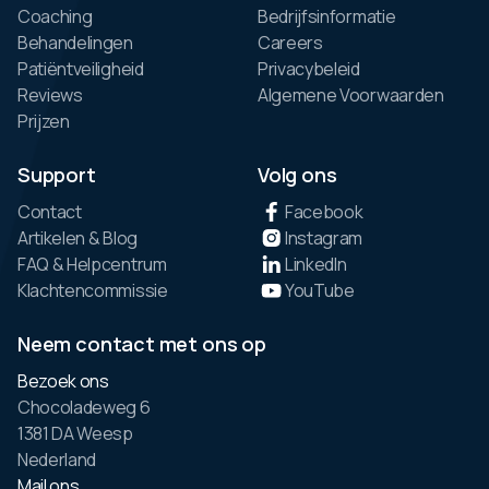
Coaching
Bedrijfsinformatie
Behandelingen
Careers
Patiëntveiligheid
Privacybeleid
Reviews
Algemene Voorwaarden
Prijzen
Support
Volg ons
Contact
Facebook
Artikelen & Blog
Instagram
FAQ & Helpcentrum
LinkedIn
Klachtencommissie
YouTube
Neem contact met ons op
Bezoek ons
Chocoladeweg 6
1381 DA Weesp
Nederland
Mail ons