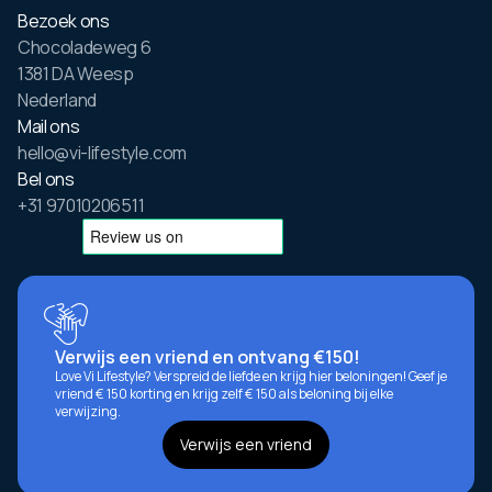
Bezoek ons
Chocoladeweg 6
1381 DA Weesp
Nederland
Mail ons
hello@vi-lifestyle.com
Bel ons
+31 97010206511
Verwijs een vriend en ontvang €150!
Love Vi Lifestyle? Verspreid de liefde en krijg hier beloningen! Geef je
vriend € 150 korting en krijg zelf € 150 als beloning bij elke
verwijzing.
Verwijs een vriend