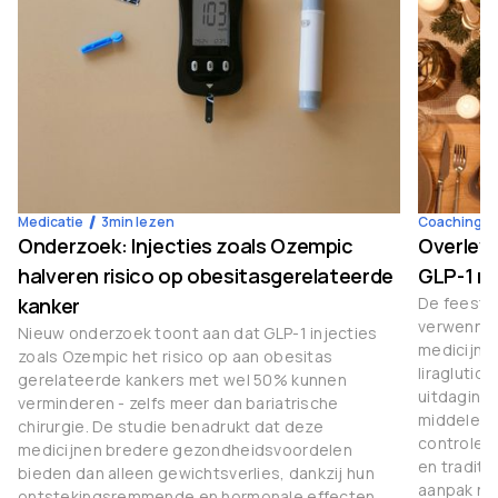
Medicatie
3
min lezen
Coaching
Onderzoek: Injecties zoals Ozempic
Overleve
halveren risico op obesitasgerelateerde
GLP-1 m
kanker
De feestda
verwenner
Nieuw onderzoek toont aan dat GLP-1 injecties
medicijne
zoals Ozempic het risico op aan obesitas
liraglutid
gerelateerde kankers met wel 50% kunnen
uitdaginge
verminderen - zelfs meer dan bariatrische
middelen 
chirurgie. De studie benadrukt dat deze
controle 
medicijnen bredere gezondheidsvoordelen
en traditi
bieden dan alleen gewichtsverlies, dankzij hun
aanpak nod
ontstekingsremmende en hormonale effecten.