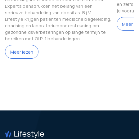
en zelfs g
Experts benadrukken het belang van een
je vooruit
serieuze behandeling van obesitas. Bij Vi-
Lifestyle krijgen patiënten medische begeleiding,
Meer le
coaching en laboratoriumondersteuning om
gezondheidsverbeteringen op lange termijn te
bereiken met GLP-1 behandelingen.
Meer lezen