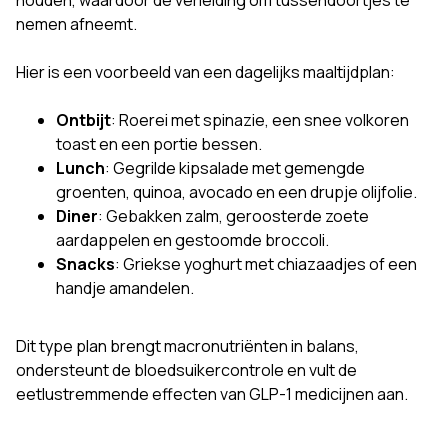
houden, waardoor de verleiding om tussendoortjes te
nemen afneemt.
Hier is een voorbeeld van een dagelijks maaltijdplan:
Ontbijt
: Roerei met spinazie, een snee volkoren
toast en een portie bessen.
Lunch
: Gegrilde kipsalade met gemengde
groenten, quinoa, avocado en een drupje olijfolie.
Diner
: Gebakken zalm, geroosterde zoete
aardappelen en gestoomde broccoli.
Snacks
: Griekse yoghurt met chiazaadjes of een
handje amandelen.
Dit type plan brengt macronutriënten in balans,
ondersteunt de bloedsuikercontrole en vult de
eetlustremmende effecten van GLP-1 medicijnen aan.