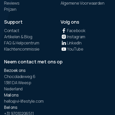
Reviews
Algemene Voorwaarden
Prijzen
Support
Volg ons
Contact
Facebook
Artikelen & Blog
Instagram
FAQ & Helpcentrum
LinkedIn
Klachtencommissie
YouTube
Neem contact met ons op
Bezoek ons
Chocoladeweg 6
1381 DA Weesp
Nederland
Mail ons
hello@vi-lifestyle.com
Bel ons
+31 97010206511