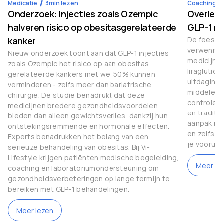
Medicatie
3
min lezen
Coaching
Onderzoek: Injecties zoals Ozempic
Overleve
halveren risico op obesitasgerelateerde
GLP-1 m
kanker
De feestda
verwenner
Nieuw onderzoek toont aan dat GLP-1 injecties
medicijne
zoals Ozempic het risico op aan obesitas
liraglutid
gerelateerde kankers met wel 50% kunnen
uitdaginge
verminderen - zelfs meer dan bariatrische
middelen 
chirurgie. De studie benadrukt dat deze
controle 
medicijnen bredere gezondheidsvoordelen
en traditi
bieden dan alleen gewichtsverlies, dankzij hun
aanpak nod
ontstekingsremmende en hormonale effecten.
en zelfs g
Experts benadrukken het belang van een
je vooruit
serieuze behandeling van obesitas. Bij Vi-
Lifestyle krijgen patiënten medische begeleiding,
Meer le
coaching en laboratoriumondersteuning om
gezondheidsverbeteringen op lange termijn te
bereiken met GLP-1 behandelingen.
Meer lezen