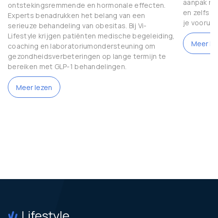
aanpak nod
ontstekingsremmende en hormonale effecten.
en zelfs g
Experts benadrukken het belang van een
je vooruit
serieuze behandeling van obesitas. Bij Vi-
Lifestyle krijgen patiënten medische begeleiding,
Meer le
coaching en laboratoriumondersteuning om
gezondheidsverbeteringen op lange termijn te
bereiken met GLP-1 behandelingen.
Meer lezen