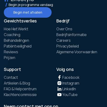
Begin je programma vandaag
Begin met afvallen
Gewichtsverlies
Bedrijf
Hoe Het Werkt
Over Ons
Coaching
Bedrijfsinformatie
Behandelingen
Careers
Patiëntveiligheid
Privacybeleid
Reviews
Algemene Voorwaarden
Prijzen
Support
Volg ons
Contact
Facebook
Artikelen & Blog
Instagram
FAQ & Helpcentrum
LinkedIn
Klachtencommissie
YouTube
Neem contact met ons op