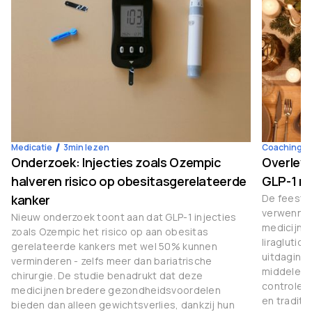
Medicatie
3
min lezen
Coaching
Onderzoek: Injecties zoals Ozempic
Overleve
halveren risico op obesitasgerelateerde
GLP-1 m
kanker
De feestda
verwenner
Nieuw onderzoek toont aan dat GLP-1 injecties
medicijne
zoals Ozempic het risico op aan obesitas
liraglutid
gerelateerde kankers met wel 50% kunnen
uitdaginge
verminderen - zelfs meer dan bariatrische
middelen 
chirurgie. De studie benadrukt dat deze
controle 
medicijnen bredere gezondheidsvoordelen
en traditi
bieden dan alleen gewichtsverlies, dankzij hun