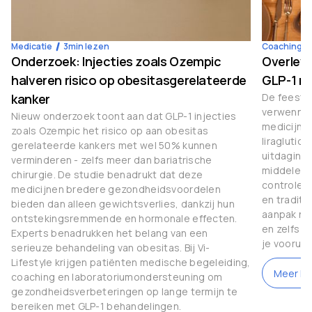
Medicatie
3
min lezen
Coaching
Onderzoek: Injecties zoals Ozempic
Overleve
halveren risico op obesitasgerelateerde
GLP-1 m
kanker
De feestda
verwenner
Nieuw onderzoek toont aan dat GLP-1 injecties
medicijne
zoals Ozempic het risico op aan obesitas
liraglutid
gerelateerde kankers met wel 50% kunnen
uitdaginge
verminderen - zelfs meer dan bariatrische
middelen 
chirurgie. De studie benadrukt dat deze
controle 
medicijnen bredere gezondheidsvoordelen
en traditi
bieden dan alleen gewichtsverlies, dankzij hun
aanpak nod
ontstekingsremmende en hormonale effecten.
en zelfs g
Experts benadrukken het belang van een
je vooruit
serieuze behandeling van obesitas. Bij Vi-
Lifestyle krijgen patiënten medische begeleiding,
Meer le
coaching en laboratoriumondersteuning om
gezondheidsverbeteringen op lange termijn te
bereiken met GLP-1 behandelingen.