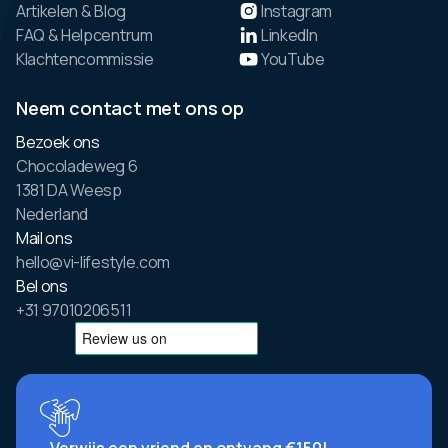
Artikelen & Blog
Instagram
FAQ & Helpcentrum
LinkedIn
Klachtencommissie
YouTube
Neem contact met ons op
Bezoek ons
Chocoladeweg 6
1381 DA Weesp
Nederland
Mail ons
hello@vi-lifestyle.com
Bel ons
+31 97010206511
Verwijs een vriend en ontvang €150!