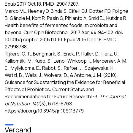
Epub 2017 Oct 18. PMID: 29047207.
Marco ML, Heeney D, Binda S, Cifelli CJ, Cotter PD, Foligné
B, Gänzle M, Kort R, Pasin G, Pihlanto A, Smid EJ, Hutkins R.
Health benefits of fermented foods: microbiota and
beyond. Curr Opin Biotechnol. 2017 Apr;44:94-102. doi:
10.1016/j.copbio.2016.11.010. Epub 2016 Dec 18. PMID:
27998788.
Rijkers, G. T., Bengmark, S., Enck, P., Haller, D., Herz, U.,
Kalliomäki, M., Kudo, S., Lenoi-Winkoop, I., Mercenier, A. M.
E., Myllyluoma, E., Rabot, S., Rafter, J., Szajewska, H.,
Watzl, B., Wells, J., Wolvers, D., & Antoine, J. M. (2010).
Guidance for Substantiating the Evidence for Beneficial
Effects of Probiotics: Current Status and
Recommendations for Future Research1-3,
The Journal
of Nutrition
,
140
(3), 671S-676S.
https://doi.org/10.3945/jn.109.113779
Verband