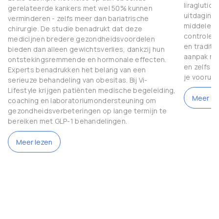
liraglutid
gerelateerde kankers met wel 50% kunnen
uitdaginge
verminderen - zelfs meer dan bariatrische
middelen 
chirurgie. De studie benadrukt dat deze
controle 
medicijnen bredere gezondheidsvoordelen
en traditi
bieden dan alleen gewichtsverlies, dankzij hun
aanpak nod
ontstekingsremmende en hormonale effecten.
en zelfs g
Experts benadrukken het belang van een
je vooruit
serieuze behandeling van obesitas. Bij Vi-
Lifestyle krijgen patiënten medische begeleiding,
Meer le
coaching en laboratoriumondersteuning om
gezondheidsverbeteringen op lange termijn te
bereiken met GLP-1 behandelingen.
Meer lezen