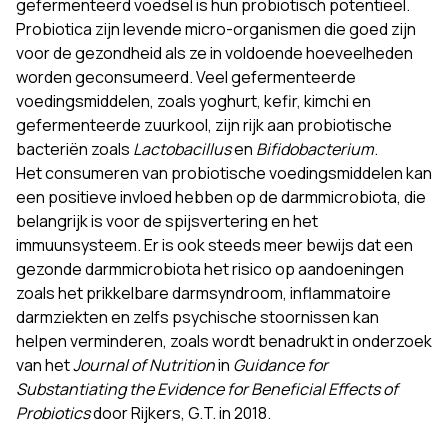
gefermenteerd voedsel is hun probiotisch potentieel.
Probiotica zijn levende micro-organismen die goed zijn
voor de gezondheid als ze in voldoende hoeveelheden
worden geconsumeerd. Veel gefermenteerde
voedingsmiddelen, zoals yoghurt, kefir, kimchi en
gefermenteerde zuurkool, zijn rijk aan probiotische
bacteriën zoals
Lactobacillus
en
Bifidobacterium
.
Het consumeren van probiotische voedingsmiddelen kan
een positieve invloed hebben op de darmmicrobiota, die
belangrijk is voor de spijsvertering en het
immuunsysteem. Er is ook steeds meer bewijs dat een
gezonde darmmicrobiota het risico op aandoeningen
zoals het prikkelbare darmsyndroom, inflammatoire
darmziekten en zelfs psychische stoornissen kan
helpen verminderen, zoals wordt benadrukt in onderzoek
van het
Journal of Nutrition
in
Guidance for
Substantiating the Evidence for Beneficial Effects of
Probiotics
door Rijkers, G.T. in 2018.