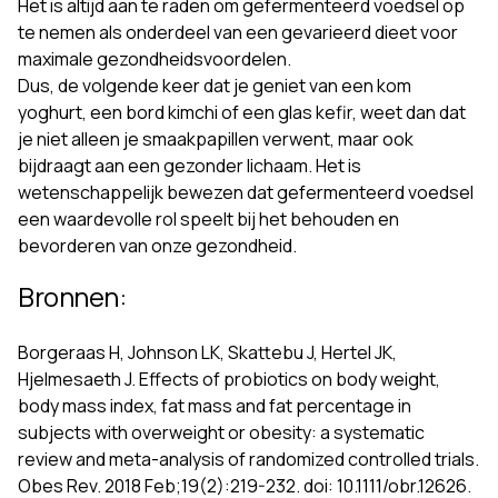
Het is altijd aan te raden om gefermenteerd voedsel op
te nemen als onderdeel van een gevarieerd dieet voor
maximale gezondheidsvoordelen.
Dus, de volgende keer dat je geniet van een kom
yoghurt, een bord kimchi of een glas kefir, weet dan dat
je niet alleen je smaakpapillen verwent, maar ook
bijdraagt aan een gezonder lichaam. Het is
wetenschappelijk bewezen dat gefermenteerd voedsel
een waardevolle rol speelt bij het behouden en
bevorderen van onze gezondheid.
Bronnen:
Borgeraas H, Johnson LK, Skattebu J, Hertel JK,
Hjelmesaeth J. Effects of probiotics on body weight,
body mass index, fat mass and fat percentage in
subjects with overweight or obesity: a systematic
review and meta-analysis of randomized controlled trials.
Obes Rev. 2018 Feb;19(2):219-232. doi: 10.1111/obr.12626.