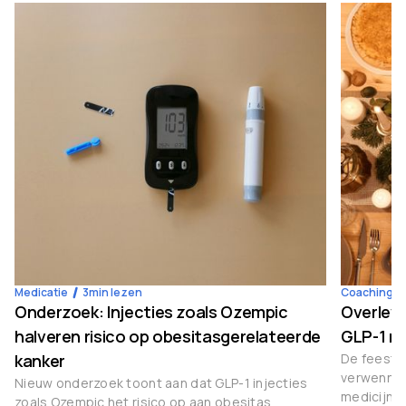
Medicatie
3
min lezen
Coaching
Onderzoek: Injecties zoals Ozempic
Overleve
halveren risico op obesitasgerelateerde
GLP-1 m
kanker
De feestda
verwenner
Nieuw onderzoek toont aan dat GLP-1 injecties
medicijne
zoals Ozempic het risico op aan obesitas