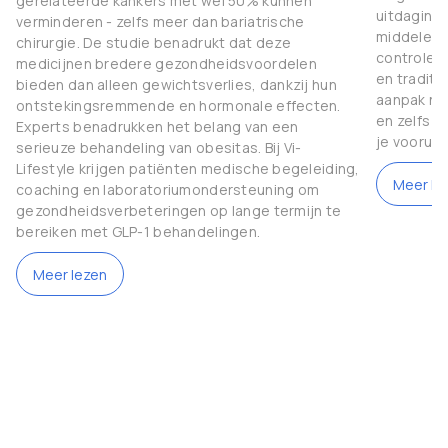
gerelateerde kankers met wel 50% kunnen
uitdaginge
verminderen - zelfs meer dan bariatrische
middelen 
chirurgie. De studie benadrukt dat deze
controle 
medicijnen bredere gezondheidsvoordelen
en traditi
bieden dan alleen gewichtsverlies, dankzij hun
aanpak nod
ontstekingsremmende en hormonale effecten.
en zelfs g
Experts benadrukken het belang van een
je vooruit
serieuze behandeling van obesitas. Bij Vi-
Lifestyle krijgen patiënten medische begeleiding,
Meer le
coaching en laboratoriumondersteuning om
gezondheidsverbeteringen op lange termijn te
bereiken met GLP-1 behandelingen.
Meer lezen