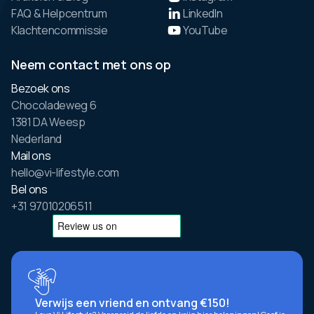
FAQ & Helpcentrum
LinkedIn
Klachtencommissie
YouTube
Neem contact met ons op
Bezoek ons
Chocoladeweg 6
1381 DA Weesp
Nederland
Mail ons
hello@vi-lifestyle.com
Bel ons
+31 97010206511
Verwijs een vriend en ontvang €150!