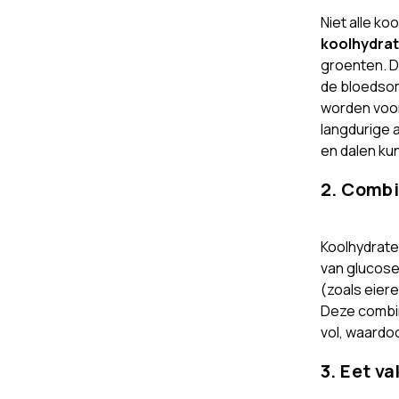
Niet alle ko
koolhydra
groenten. D
de bloedsom
worden voor
langdurige 
en dalen kun
2. Combi
Koolhydrate
van glucose
(zoals eiere
Deze combin
vol, waardoo
3. Eet v