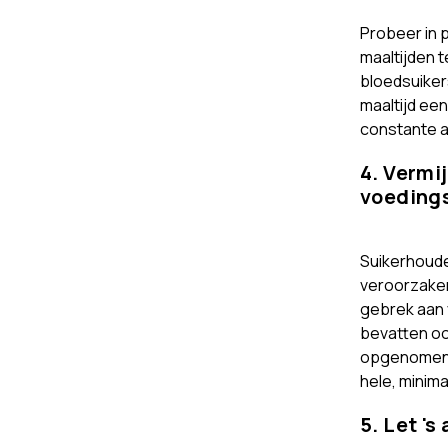
Probeer in p
maaltijden 
bloedsuiker
maaltijd een
constante a
4. Vermi
voeding
Suikerhoude
veroorzaken
gebrek aan 
bevatten oo
opgenomen. 
hele, minim
5. Let '