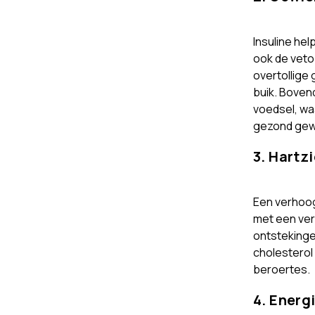
Insuline hel
ook de veto
overtollige 
buik. Bovend
voedsel, wa
gezond gew
3. Hartz
Een verhoog
met een ver
ontstekinge
cholesterol
beroertes.
4. Energ