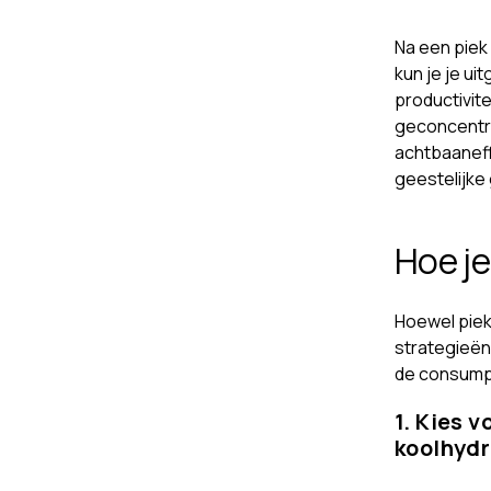
Na een piek
kun je je ui
productivit
geconcentre
achtbaaneff
geestelijke
Hoe je
Hoewel pieke
strategieën
de consumpti
1. Kies 
koolhyd