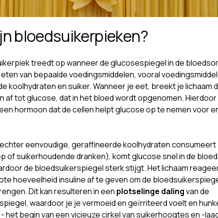
jn bloedsuikerpieken?
ikerpiek treedt op wanneer de glucosespiegel in de bloedso
et eten van bepaalde voedingsmiddelen, vooral voedingsmidde
de koolhydraten en suiker. Wanneer je eet, breekt je lichaam 
n af tot glucose, dat in het bloed wordt opgenomen. Hierdoor
j, een hormoon dat de cellen helpt glucose op te nemen voor e
echter eenvoudige, geraffineerde koolhydraten consumeert (
p of suikerhoudende dranken), komt glucose snel in de blo
ardoor de bloedsuikerspiegel sterk stijgt. Het lichaam reagee
ote hoeveelheid insuline af te geven om de bloedsuikerspieg
rengen. Dit kan resulteren in een
plotselinge daling
van de
spiegel, waardoor je je vermoeid en geïrriteerd voelt en hunk
- het begin van een vicieuze cirkel van suikerhoogtes en -laa