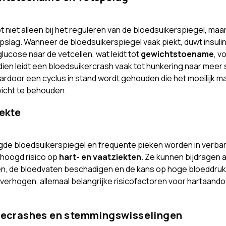
pt niet alleen bij het reguleren van de bloedsuikerspiegel, ma
pslag. Wanneer de bloedsuikerspiegel vaak piekt, duwt insuli
glucose naar de vetcellen, wat leidt tot
gewichtstoename
, v
ien leidt een bloedsuikercrash vaak tot hunkering naar meer s
ardoor een cyclus in stand wordt gehouden die het moeilijk 
icht te behouden.
iekte
de bloedsuikerspiegel en frequente pieken worden in verba
hoogd risico op
hart- en vaatziekten
. Ze kunnen bijdragen 
n, de bloedvaten beschadigen en de kans op hoge bloeddruk
 verhogen, allemaal belangrijke risicofactoren voor hartaand
iecrashes en stemmingswisselingen