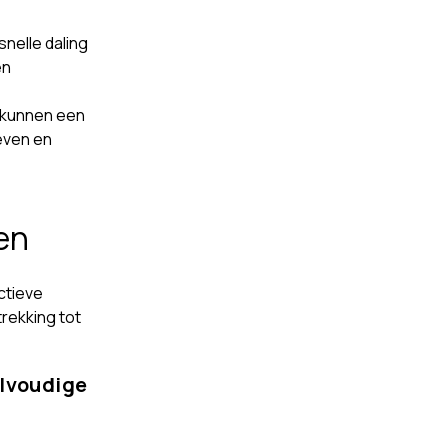
nelle daling
en
 kunnen een
even en
en
ectieve
rekking tot
elvoudige