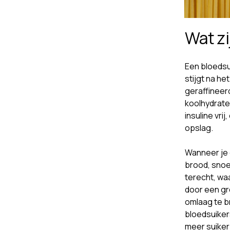
Wat zi
Een bloedsu
stijgt na h
geraffineer
koolhydrate
insuline vri
opslag.
Wanneer je 
brood, snoe
terecht, wa
door een gr
omlaag te b
bloedsuiker
meer suiker 