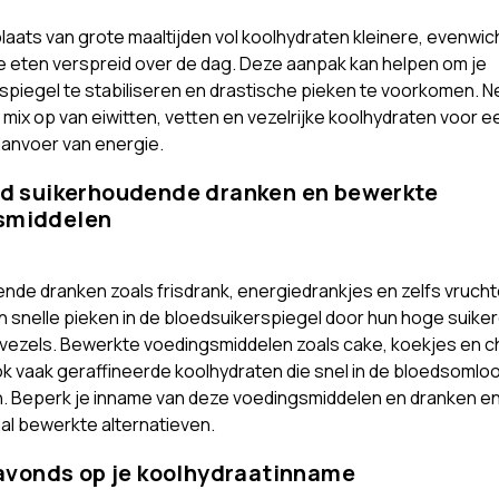
laats van grote maaltijden vol koolhydraten kleinere, evenwic
te eten verspreid over de dag. Deze aanpak kan helpen om je
spiegel te stabiliseren en drastische pieken te voorkomen. N
 mix op van eiwitten, vetten en vezelrijke koolhydraten voor e
anvoer van energie.
jd suikerhoudende dranken en bewerkte
smiddelen
nde dranken zoals frisdrank, energiedrankjes en zelfs vruc
 snelle pieken in de bloedsuikerspiegel door hun hoge suike
vezels. Bewerkte voedingsmiddelen zoals cake, koekjes en c
k vaak geraffineerde koolhydraten die snel in de bloedsoml
Beperk je inname van deze voedingsmiddelen en dranken en
aal bewerkte alternatieven.
s avonds op je koolhydraatinname