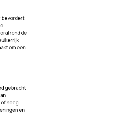
ar bevordert
ne
ooral rond de
uikerrijk
maakt om een
nd gebracht
aan
 of hoog
oeningen en