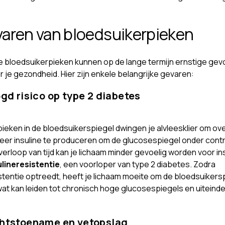
varen van bloedsuikerpieken
 bloedsuikerpieken kunnen op de lange termijn ernstige gev
 je gezondheid. Hier zijn enkele belangrijke gevaren:
ogd risico op type 2 diabetes
ieken in de bloedsuikerspiegel dwingen je alvleesklier om ov
er insuline te produceren om de glucosespiegel onder contr
erloop van tijd kan je lichaam minder gevoelig worden voor ins
ulineresistentie
, een voorloper van type 2 diabetes. Zodra
istentie optreedt, heeft je lichaam moeite om de bloedsuikers
at kan leiden tot chronisch hoge glucosespiegels en uiteindel
chtstoename en vetopslag