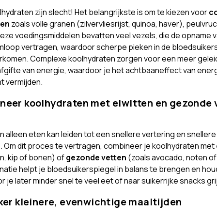
olhydraten zijn slecht! Het belangrijkste is om te kiezen voor
c
ten
zoals volle granen (zilvervliesrijst, quinoa, haver), peulvru
eze voedingsmiddelen bevatten veel vezels, die de opname va
loop vertragen, waardoor scherpe pieken in de bloedsuiker
komen. Complexe koolhydraten zorgen voor een meer geleide
afgifte van energie, waardoor je het achtbaaneffect van ener
t vermijden.
neer koolhydraten met eiwitten en gezonde 
n alleen eten kan leiden tot een snellere vertering en snelle
. Om dit proces te vertragen, combineer je koolhydraten met
n, kip of bonen) of
gezonde vetten
(zoals avocado, noten of o
atie helpt je bloedsuikerspiegel in balans te brengen en houd
r je later minder snel te veel eet of naar suikerrijke snacks gri
aker kleinere, evenwichtige maaltijden