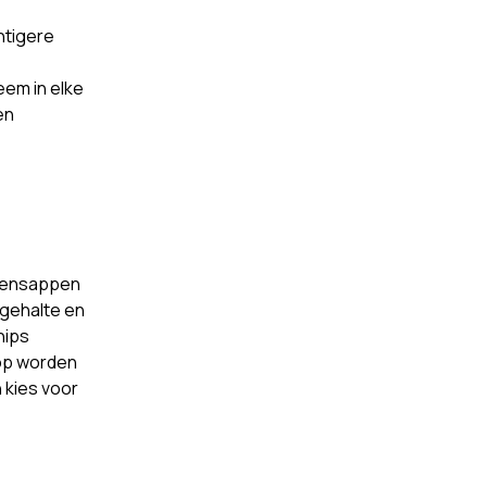
htigere
eem in elke
en
htensappen
rgehalte en
hips
oop worden
 kies voor