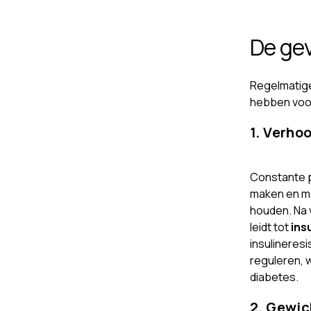
De ge
Regelmatige
hebben voor
1. Verho
Constante p
maken en me
houden. Na v
leidt tot
ins
insulineres
reguleren, w
diabetes.
2. Gewi