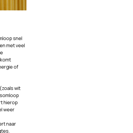
mloop snel
len met veel
de
 komt
nergie of
zoals wit
edsomloop
rt hierop
el weer
ert naar
gtes.