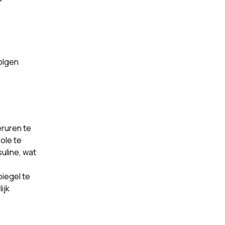
olgen
eruren te
ole te
uline, wat
piegel te
ijk