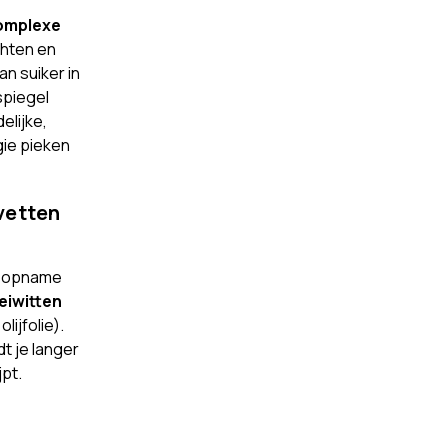
omplexe
chten en
n suiker in
spiegel
lijke,
gie pieken
vetten
re opname
eiwitten
lijfolie).
t je langer
jpt.