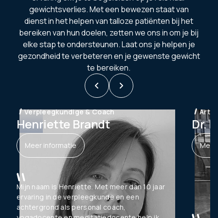
gewichtsverlies. Met een bewezen staat van
dienst in het helpen van talloze patiënten bij het
bereiken van hun doelen, zetten we ons in om je bij
elke stap te ondersteunen. Laat ons je helpen je
gezondheid te verbeteren en je gewenste gewicht
te bereiken.


Verpleegkundige & Coach
Arts
Henriette Brandt
Dr. 
Meer informatie
Meer 
Mijn naam is Henriette. Met meer dan 10 jaar
ervaring in de verpleegkunde en een
achtergrond als personal coach,
yogadocente en meditatiedocente help ik