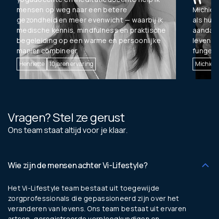
mensen op weg naar een betere
Michiel 
gezondheid en meer evenwicht — waarbij ik
als huis
medische kennis, mindfulness en praktische
aandac
begeleiding op een warme en persoonlijke
levenss
manier combineer.
fungeer
Henriette
10
jaren ervaring
Michiel
Vragen? Stel ze gerust
Ons team staat altijd voor je klaar.
Wie zijn de mensen achter Vi-Lifestyle?
Het Vi-Lifestyle team bestaat uit toegewijde
zorgprofessionals die gepassioneerd zijn over het
veranderen van levens. Ons team bestaat uit ervaren
artsen, geregistreerde verpleegkundigen en