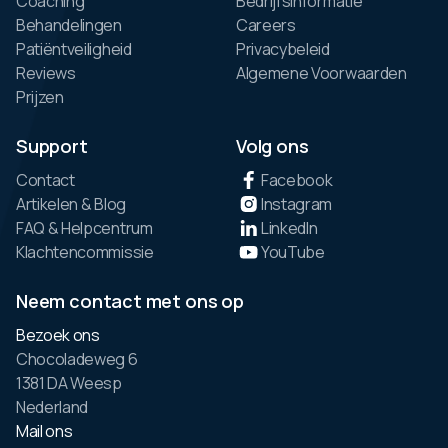
Coaching
Bedrijfsinformatie
Behandelingen
Careers
Patiëntveiligheid
Privacybeleid
Reviews
Algemene Voorwaarden
Prijzen
Support
Volg ons
Contact
Facebook
Artikelen & Blog
Instagram
FAQ & Helpcentrum
LinkedIn
Klachtencommissie
YouTube
Neem contact met ons op
Bezoek ons
Chocoladeweg 6
1381 DA Weesp
Nederland
Mail ons