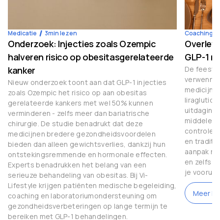
Medicatie
3
min lezen
Coaching
Onderzoek: Injecties zoals Ozempic
Overleve
halveren risico op obesitasgerelateerde
GLP-1 m
kanker
De feestda
verwenner
Nieuw onderzoek toont aan dat GLP-1 injecties
medicijne
zoals Ozempic het risico op aan obesitas
liraglutid
gerelateerde kankers met wel 50% kunnen
uitdaginge
verminderen - zelfs meer dan bariatrische
middelen 
chirurgie. De studie benadrukt dat deze
controle 
medicijnen bredere gezondheidsvoordelen
en traditi
bieden dan alleen gewichtsverlies, dankzij hun
aanpak nod
ontstekingsremmende en hormonale effecten.
en zelfs g
Experts benadrukken het belang van een
je vooruit
serieuze behandeling van obesitas. Bij Vi-
Lifestyle krijgen patiënten medische begeleiding,
Meer le
coaching en laboratoriumondersteuning om
gezondheidsverbeteringen op lange termijn te
bereiken met GLP-1 behandelingen.