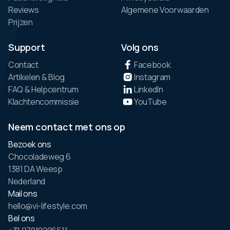
Reviews
Algemene Voorwaarden
Prijzen
Support
Volg ons
Contact
Facebook
Artikelen & Blog
Instagram
FAQ & Helpcentrum
LinkedIn
Klachtencommissie
YouTube
Neem contact met ons op
Bezoek ons
Chocoladeweg 6
1381 DA Weesp
Nederland
Mail ons
hello@vi-lifestyle.com
Bel ons