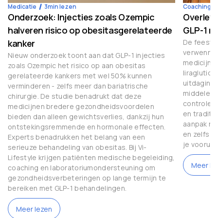
Medicatie
3
min lezen
Coaching
Onderzoek: Injecties zoals Ozempic
Overleve
halveren risico op obesitasgerelateerde
GLP-1 m
kanker
De feestda
verwenner
Nieuw onderzoek toont aan dat GLP-1 injecties
medicijne
zoals Ozempic het risico op aan obesitas
liraglutid
gerelateerde kankers met wel 50% kunnen
uitdaginge
verminderen - zelfs meer dan bariatrische
middelen 
chirurgie. De studie benadrukt dat deze
controle 
medicijnen bredere gezondheidsvoordelen
en traditi
bieden dan alleen gewichtsverlies, dankzij hun
aanpak nod
ontstekingsremmende en hormonale effecten.
en zelfs g
Experts benadrukken het belang van een
je vooruit
serieuze behandeling van obesitas. Bij Vi-
Lifestyle krijgen patiënten medische begeleiding,
Meer le
coaching en laboratoriumondersteuning om
gezondheidsverbeteringen op lange termijn te
bereiken met GLP-1 behandelingen.
Meer lezen