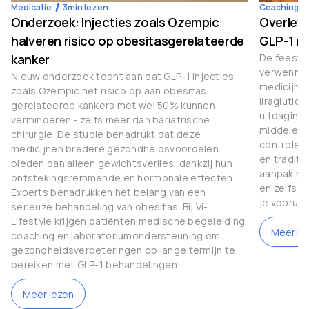
Medicatie
3
min lezen
Coaching
Onderzoek: Injecties zoals Ozempic
Overleve
halveren risico op obesitasgerelateerde
GLP-1 m
kanker
De feestda
verwenner
Nieuw onderzoek toont aan dat GLP-1 injecties
medicijne
zoals Ozempic het risico op aan obesitas
liraglutid
gerelateerde kankers met wel 50% kunnen
uitdaginge
verminderen - zelfs meer dan bariatrische
middelen 
chirurgie. De studie benadrukt dat deze
controle 
medicijnen bredere gezondheidsvoordelen
en traditi
bieden dan alleen gewichtsverlies, dankzij hun
aanpak nod
ontstekingsremmende en hormonale effecten.
en zelfs g
Experts benadrukken het belang van een
je vooruit
serieuze behandeling van obesitas. Bij Vi-
Lifestyle krijgen patiënten medische begeleiding,
Meer le
coaching en laboratoriumondersteuning om
gezondheidsverbeteringen op lange termijn te
bereiken met GLP-1 behandelingen.
Meer lezen