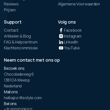
Reviews
Algemene Voorwaarden
Prijzen
Support
Volg ons
Contact
Facebook
Artikelen & Blog
Instagram
FAQ & Helpcentrum
LinkedIn
Klachtencommissie
YouTube
Neem contact met ons op
Bezoek ons
Chocoladeweg 6
1381 DA Weesp
Nederland
Mail ons
hello@vi-lifestyle.com
Bel ons
+31 97010206511