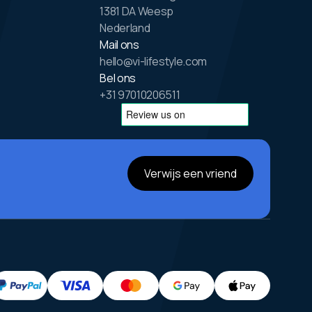
1381 DA Weesp
Nederland
Mail ons
hello@vi-lifestyle.com
Bel ons
+31 97010206511
Verwijs een vriend