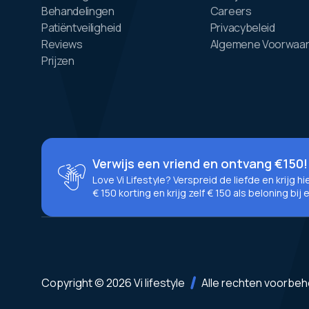
Behandelingen
Careers
Patiëntveiligheid
Privacybeleid
Reviews
Algemene Voorwaa
Prijzen
Verwijs een vriend en ontvang €150!
Love Vi Lifestyle? Verspreid de liefde en krijg h
€ 150 korting en krijg zelf € 150 als beloning bij 
Copyright © 2026 Vi lifestyle
Alle rechten voorbe