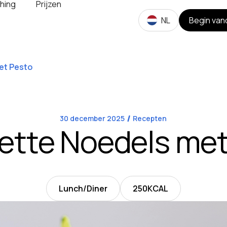
hing
Prijzen
NL
Begin van
et Pesto
30 december 2025
Recepten
ette Noedels met
Lunch/Diner
250
KCAL