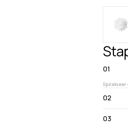
Sta
01
Spiraliseer
02
03