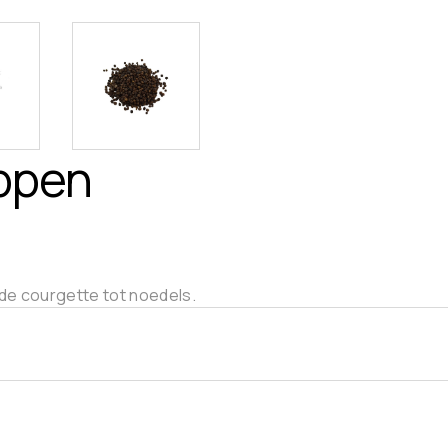
ppen
 de courgette tot noedels.