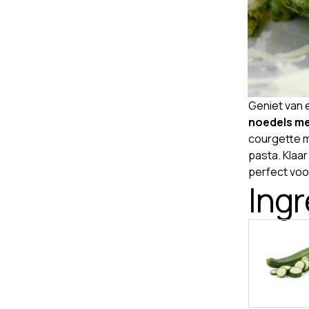
Geniet van 
noedels me
courgette m
pasta. Klaar
perfect voor
Ing