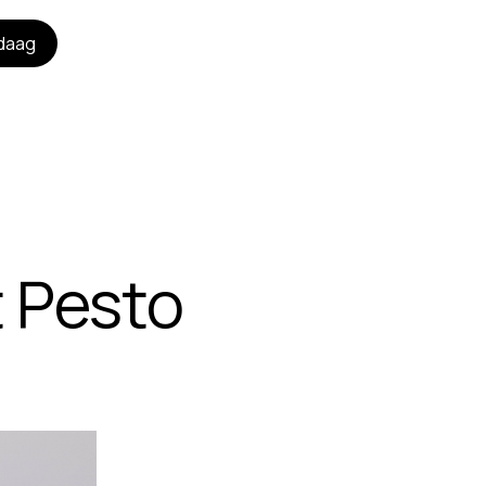
daag
 Pesto