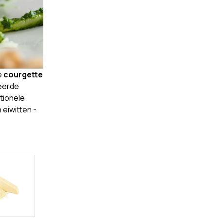
e
courgette
seerde
tionele
 eiwitten -