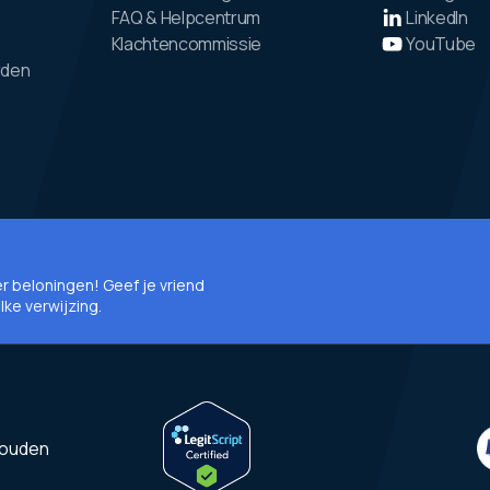
FAQ & Helpcentrum
LinkedIn
Klachtencommissie
YouTube
rden
ier beloningen! Geef je vriend
elke verwijzing.
houden