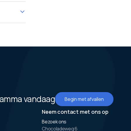
gramma vandaag
Begin met afvallen
Neem contact met ons op
Bezoek ons
Chocoladeweg 6