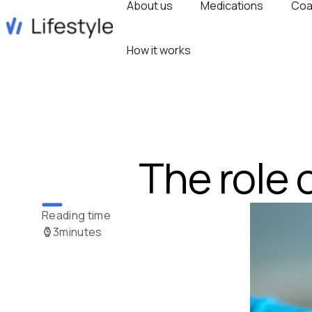
About us
Medications
Coa
How it works
The role
Reading time
3
minutes