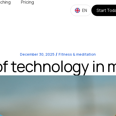
ching
Pricing
EN
Start Tod
December 30, 2025
Fitness & meditation
 of technology in