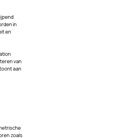
ijpend
orden in
it en
e
ation
eteren van
 toont aan
metrische
oren zoals