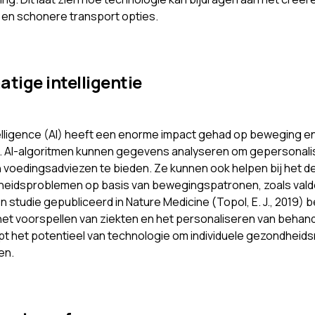
e en schonere transport opties.
tige intelligentie
intelligence (AI) heeft een enorme impact gehad op beweging e
. AI-algoritmen kunnen gegevens analyseren om gepersonal
n voedingsadviezen te bieden. Ze kunnen ook helpen bij het 
eidsproblemen op basis van bewegingspatronen, zoals valde
 studie gepubliceerd in Nature Medicine (Topol, E. J., 2019) 
n het voorspellen van ziekten en het personaliseren van behand
t het potentieel van technologie om individuele gezondheids
en.