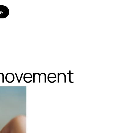
ay
 movement