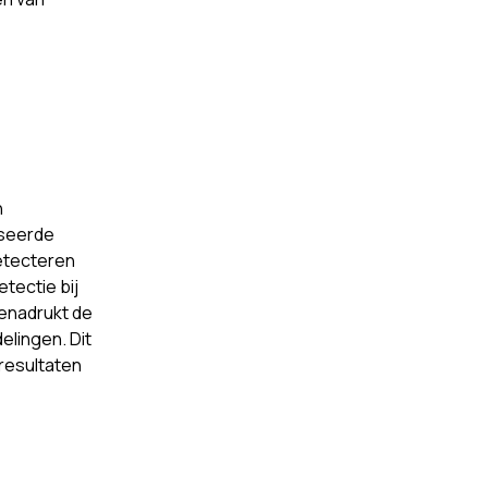
n
iseerde
detecteren
tectie bij
benadrukt de
elingen. Dit
resultaten