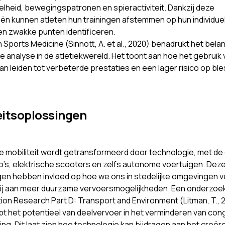
nelheid, bewegingspatronen en spieractiviteit. Dankzij deze
ën kunnen atleten hun trainingen afstemmen op hun individue
n zwakke punten identificeren.
n Sports Medicine (Sinnott, A. et al., 2020) benadrukt het bela
e analyse in de atletiekwereld. Het toont aan hoe het gebruik
n leiden tot verbeterde prestaties en een lager risico op bl
eitsoplossingen
ke mobiliteit wordt getransformeerd door technologie, met d
o’s, elektrische scooters en zelfs autonome voertuigen. Dez
gen hebben invloed op hoe we ons in stedelijke omgevingen 
ij aan meer duurzame vervoersmogelijkheden. Een onderzoek
ion Research Part D: Transport and Environment (Litman, T., 
t het potentieel van deelvervoer in het verminderen van con
ing. Dit laat zien hoe technologie kan bijdragen aan het creër