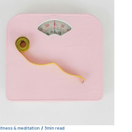
itness & meditation
3
min read
Coach