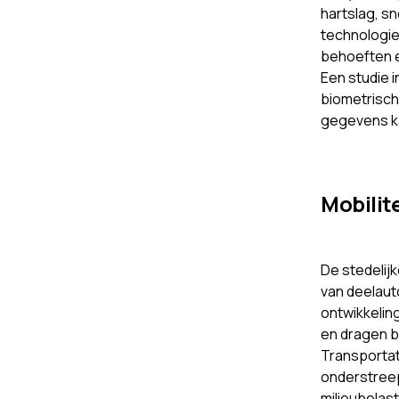
hartslag, s
technologie
behoeften e
Een studie i
biometrisch
gegevens ka
Mobilit
De stedelij
van deelaut
ontwikkelin
en dragen b
Transportat
onderstreep
milieubelast