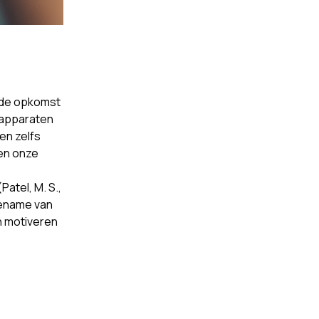
 de opkomst
 apparaten
en zelfs
pen onze
Patel, M. S.,
toename van
an motiveren