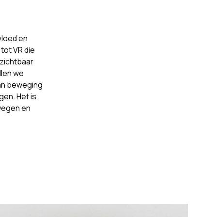
vloed en
tot VR die
 zichtbaar
llen we
van beweging
en. Het is
wegen en