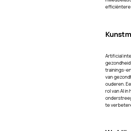
efficiënter
Kunstma
Artificial 
gezondheid
trainings-e
van gezondh
ouderen. Een
rol van AI i
onderstreep
te verbeter