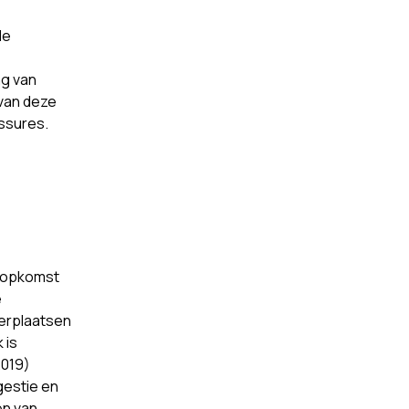
le
ng van
 van deze
essures.
e opkomst
e
verplaatsen
 is
2019)
gestie en
en van