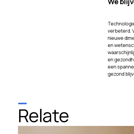
We blij
Technologie
verbeterd. 
nieuwe dime
en wetensch
waarschijnl
en gezondhe
een spannen
gezond blijv
Relate