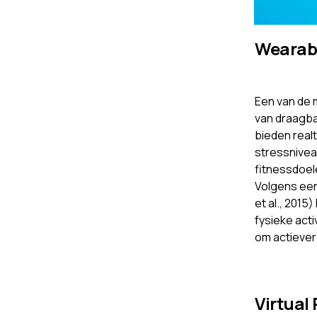
Wearabl
Een van de 
van draagba
bieden realt
stressnivea
fitnessdoel
Volgens een 
et al., 2015
fysieke acti
om actiever
Virtual 