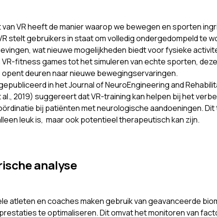
van VR heeft de manier waarop we bewegen en sporten ingr
VR stelt gebruikers in staat om volledig ondergedompeld te w
evingen, wat nieuwe mogelijkheden biedt voor fysieke activite
an VR-fitness games tot het simuleren van echte sporten, dez
 opent deuren naar nieuwe bewegingservaringen.
epubliceerd in het Journal of NeuroEngineering and Rehabilit
t al., 2019) suggereert dat VR-training kan helpen bij het verb
oördinatie bij patiënten met neurologische aandoeningen. Dit
alleen leuk is, maar ook potentieel therapeutisch kan zijn.
ische analyse
le atleten en coaches maken gebruik van geavanceerde bio
prestaties te optimaliseren. Dit omvat het monitoren van fact