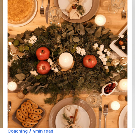
Coaching
4
min read
F