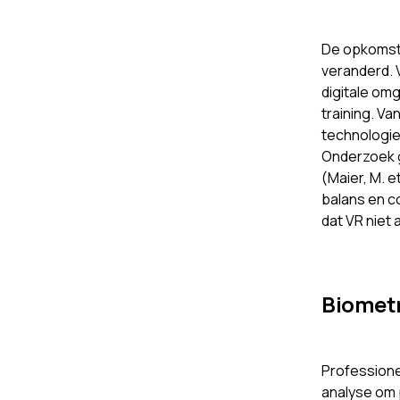
De opkomst 
veranderd. 
digitale omg
training. V
technologie
Onderzoek g
(Maier, M. e
balans en c
dat VR niet 
Biometr
Professione
analyse om 