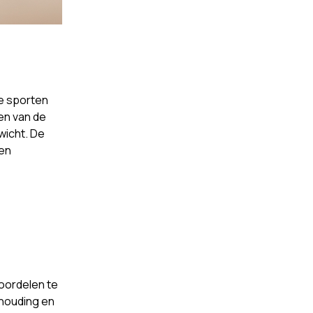
te sporten
ken van de
wicht. De
en
voordelen te
 houding en