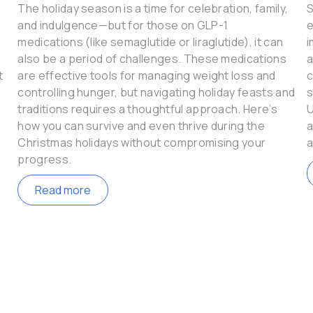
The holiday season is a time for celebration, family,
S
and indulgence—but for those on GLP-1
e
medications (like semaglutide or liraglutide), it can
i
also be a period of challenges. These medications
a
t
are effective tools for managing weight loss and
c
controlling hunger, but navigating holiday feasts and
s
traditions requires a thoughtful approach. Here’s
U
how you can survive and even thrive during the
a
Christmas holidays without compromising your
a
progress.
Read more