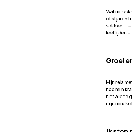
Wat mij ook 
of al jaren 
voldoen. He
leeftijden 
Groei e
Mijn reis me
hoe mijn kra
niet alleen
mijn mindset
Ik stop 