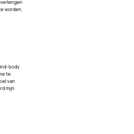
t verlengen
 te worden.
mind-body
me te
oel van
rd mijn