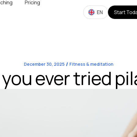
ching
Pricing
EN
Start Tod
December 30, 2025
Fitness & meditation
you ever tried pi