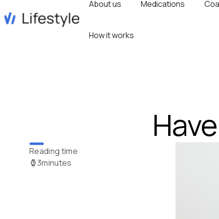
About us
Medications
Coa
How it works
Have 
Reading time
3
minutes