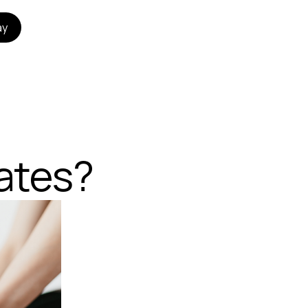
ay
lates?