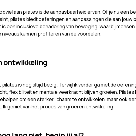
opviel aan pilates is de aanpasbaarheid ervan. Of je nu een b
traint, pilates biedt oefeningen en aanpassingen die aan jouw
t is een inclusieve benadering van beweging, waarbij mensen 
en niveaus kunnen profiteren van de voordelen.
n ontwikkeling
t pilates is nog altijd bezig. Terwijl ik verder ga met de oefenin
cht, flexibiliteit en mentale veerkracht blijven groeien. Pilate
 geholpen om een sterker lichaam te ontwikkelen, maar ook een
. Ik geniet van het proces van groei en ontwikkeling.
nog lang niet, begin jij al?