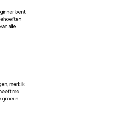
eginner bent
 behoeften
van alle
gen, merk ik
s heeft me
 groei in