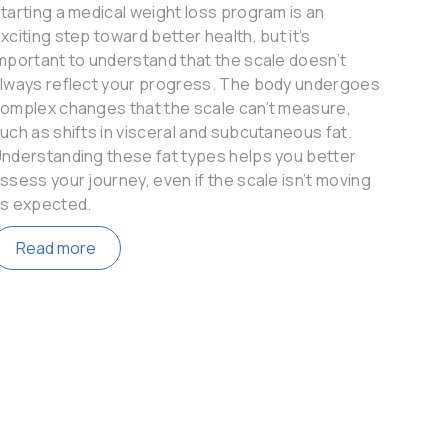
tarting a medical weight loss program is an
cruci
xciting step toward better health, but it’s
for e
mportant to understand that the scale doesn’t
care 
lways reflect your progress. The body undergoes
Re
omplex changes that the scale can’t measure,
uch as shifts in visceral and subcutaneous fat.
nderstanding these fat types helps you better
ssess your journey, even if the scale isn’t moving
s expected.
Read more