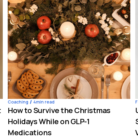
Coaching
4
min read
F
t
How to Survive the Christmas
Holidays While on GLP-1
Medications