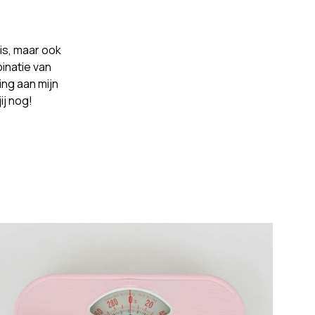
 is, maar ook
inatie van
ing aan mijn
ij nog!