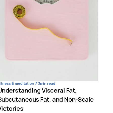
itness & meditation
3
min read
Coach
Understanding Visceral Fat,
Why
Subcutaneous Fat, and Non-Scale
At Vi
reach
Victories
As pa