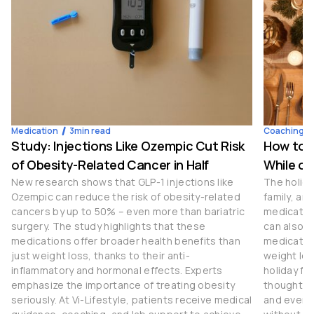
Medication
3
min read
Coaching
Study: Injections Like Ozempic Cut Risk
How to S
of Obesity-Related Cancer in Half
While on
New research shows that GLP-1 injections like
The holida
Ozempic can reduce the risk of obesity-related
family, an
cancers by up to 50% – even more than bariatric
medication
surgery. The study highlights that these
can also b
medications offer broader health benefits than
medication
just weight loss, thanks to their anti-
weight los
inflammatory and hormonal effects. Experts
holiday fe
emphasize the importance of treating obesity
thoughtful
seriously. At Vi-Lifestyle, patients receive medical
and even t