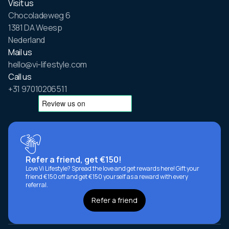
Visit us
Chocoladeweg 6
1381 DA Weesp
Nederland
Mail us
hello@vi-lifestyle.com
Call us
+31 97010206511
Refer a friend, get €150!
Love Vi Lifestyle? Spread the love and get rewards here! Gift your
friend €150 off and get €150 yourself as a reward with every
referral.
Refer a friend