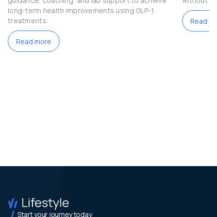
guidance, coaching, and lab support to achieve
without c
long-term health improvements using GLP-1
treatments.
Read m
Read more
Start your journey today