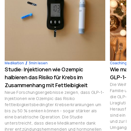
Medikation
3
min lesen
Coaching
Studie: Injektionen wie Ozempic
Wie man
halbieren das Risiko für Krebs im
GLP-1-M
Zusammenhang mit Fettleibigkeit
Die Weihna
Familie u
Neue Forschungsergebnisse zeigen, dass GLP-1-
die GLP-1
Injektionen wie Ozempic das Risiko
Liraglutid
fettleibigkeitsbedingter Krebserkrankungen um
Herausfor
bis zu 50 % senken können - sogar stärker als
sind ein 
eine bariatrische Operation. Die Studie
und zur Ko
unterstreicht, dass diese Medikamente dank
Umgang mi
ihrer entzündungshemmenden und hormonellen