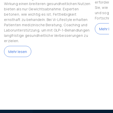
erfordert 
Wirkung einen breiteren gesundheitlichen Nutzen
Sie, wie S
bieten als nur Gewichtsabnahme. Experten
und sogar 
betonen, wie wichtig es ist, Fettleibigkeit
Fortschrit
ernsthaft zu behandeln. Bei Vi-Lifestyle erhalten
Patienten medizinische Beratung, Coaching und
Mehr le
Laborunterstützung, um mit GLP-1-Behandlungen
langfristige gesundheitliche Verbesserungen zu
erzielen.
Mehr lesen