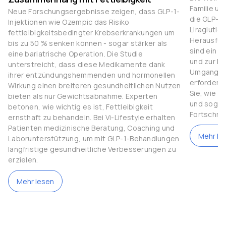
Familie u
Neue Forschungsergebnisse zeigen, dass GLP-1-
die GLP-1
Injektionen wie Ozempic das Risiko
Liraglutid
fettleibigkeitsbedingter Krebserkrankungen um
Herausfor
bis zu 50 % senken können - sogar stärker als
sind ein 
eine bariatrische Operation. Die Studie
und zur Ko
unterstreicht, dass diese Medikamente dank
Umgang mi
ihrer entzündungshemmenden und hormonellen
erfordert 
Wirkung einen breiteren gesundheitlichen Nutzen
Sie, wie S
bieten als nur Gewichtsabnahme. Experten
und sogar 
betonen, wie wichtig es ist, Fettleibigkeit
Fortschrit
ernsthaft zu behandeln. Bei Vi-Lifestyle erhalten
Patienten medizinische Beratung, Coaching und
Mehr le
Laborunterstützung, um mit GLP-1-Behandlungen
langfristige gesundheitliche Verbesserungen zu
erzielen.
Mehr lesen