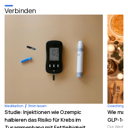
Verbinden
Medikation
3
min lesen
Coaching
Studie: Injektionen wie Ozempic
Wie man
halbieren das Risiko für Krebs im
GLP-1-M
Zusammenhang mit Fettleibigkeit
Die Weihna