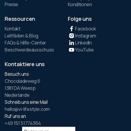
Preise
Konditionen
Ressourcen
Folge uns
Kontakt
Facebook
Leitfäden & Blog
Instagram
FAQs & Hilfe-Center
LinkedIn
Beschwerdeausschuss
YouTube
Kontaktiere uns
Besuch uns
Chocoladeweg 6
1381 DA Weesp
Niederlande
Schreib uns eine Mail
hello@vi-lifestyle.com
Ruf uns an
+49 151 51774364