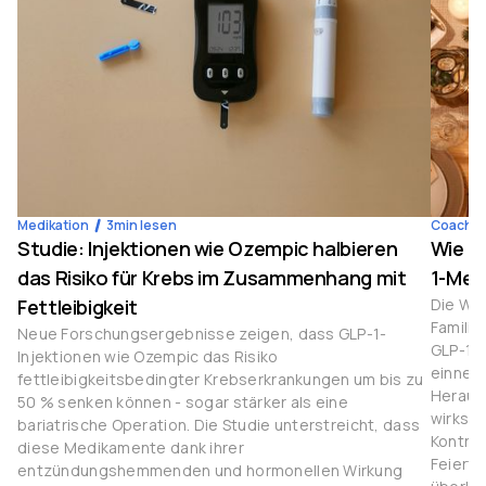
Medikation
3
min lesen
Coachin
Studie: Injektionen wie Ozempic halbieren
Wie m
das Risiko für Krebs im Zusammenhang mit
1-Med
Fettleibigkeit
Die Wei
Familie
Neue Forschungsergebnisse zeigen, dass GLP-1-
GLP-1-M
Injektionen wie Ozempic das Risiko
einnehm
fettleibigkeitsbedingter Krebserkrankungen um bis zu
Heraus
50 % senken können - sogar stärker als eine
wirksa
bariatrische Operation. Die Studie unterstreicht, dass
Kontrol
diese Medikamente dank ihrer
Feierta
entzündungshemmenden und hormonellen Wirkung