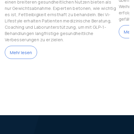
überleg
einen breiteren gesundheitlichen Nutzen bieten als
Weihna
nur Gewichtsabnahme. Experten betonen, wie wichtig
erfolgr
es ist, Fettleibigkeit ernsthaft zu behandeln. Bei Vi-
gefähr
Lifestyle erhalten Patienten medizinische Beratung,
Coaching und Laborunterstützung, um mit GLP-1-
Mehr
Behandlungen langfristige gesundheitliche
Verbesserungen zu erzielen.
Mehr lesen