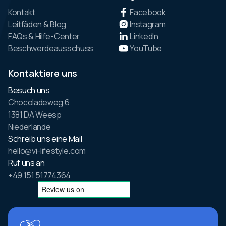
Kontakt
Facebook
Leitfäden & Blog
Instagram
FAQs & Hilfe-Center
LinkedIn
Beschwerdeausschuss
YouTube
Kontaktiere uns
Besuch uns
Chocoladeweg 6
1381 DA Weesp
Niederlande
Schreib uns eine Mail
hello@vi-lifestyle.com
Ruf uns an
+49 151 51774364