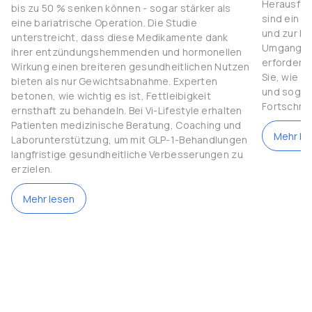
Herausfor
bis zu 50 % senken können - sogar stärker als
sind ein 
eine bariatrische Operation. Die Studie
und zur Ko
unterstreicht, dass diese Medikamente dank
Umgang mi
ihrer entzündungshemmenden und hormonellen
erfordert 
Wirkung einen breiteren gesundheitlichen Nutzen
Sie, wie S
bieten als nur Gewichtsabnahme. Experten
und sogar 
betonen, wie wichtig es ist, Fettleibigkeit
Fortschrit
ernsthaft zu behandeln. Bei Vi-Lifestyle erhalten
Patienten medizinische Beratung, Coaching und
Mehr le
Laborunterstützung, um mit GLP-1-Behandlungen
langfristige gesundheitliche Verbesserungen zu
erzielen.
Mehr lesen