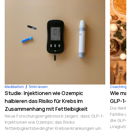
Medikation
3
min lesen
Coaching
Studie: Injektionen wie Ozempic
Wie man
halbieren das Risiko für Krebs im
GLP-1-M
Zusammenhang mit Fettleibigkeit
Die Weihna
Familie u
Neue Forschungsergebnisse zeigen, dass GLP-1-
die GLP-1
Injektionen wie Ozempic das Risiko
Liraglutid
fettleibigkeitsbedingter Krebserkrankungen um