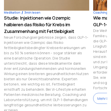
Medikation
3
min lesen
Coaching
Studie: Injektionen wie Ozempic
Wie man
halbieren das Risiko für Krebs im
GLP-1-M
Zusammenhang mit Fettleibigkeit
Die Weihna
Familie u
Neue Forschungsergebnisse zeigen, dass GLP-1-
die GLP-1
Injektionen wie Ozempic das Risiko
Liraglutid
fettleibigkeitsbedingter Krebserkrankungen um
Herausfor
bis zu 50 % senken können - sogar stärker als
sind ein 
eine bariatrische Operation. Die Studie
und zur Ko
unterstreicht, dass diese Medikamente dank
Umgang mi
ihrer entzündungshemmenden und hormonellen
erfordert 
Wirkung einen breiteren gesundheitlichen Nutzen
Sie, wie S
bieten als nur Gewichtsabnahme. Experten
und sogar 
betonen, wie wichtig es ist, Fettleibigkeit
Fortschrit
ernsthaft zu behandeln. Bei Vi-Lifestyle erhalten
Patienten medizinische Beratung, Coaching und
Mehr le
Laborunterstützung, um mit GLP-1-Behandlungen
langfristige gesundheitliche Verbesserungen zu
erzielen.