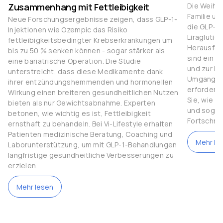
Zusammenhang mit Fettleibigkeit
Die Weihna
Familie u
Neue Forschungsergebnisse zeigen, dass GLP-1-
die GLP-1
Injektionen wie Ozempic das Risiko
Liraglutid
fettleibigkeitsbedingter Krebserkrankungen um
Herausfor
bis zu 50 % senken können - sogar stärker als
sind ein 
eine bariatrische Operation. Die Studie
und zur Ko
unterstreicht, dass diese Medikamente dank
Umgang mi
ihrer entzündungshemmenden und hormonellen
erfordert 
Wirkung einen breiteren gesundheitlichen Nutzen
Sie, wie S
bieten als nur Gewichtsabnahme. Experten
und sogar 
betonen, wie wichtig es ist, Fettleibigkeit
Fortschrit
ernsthaft zu behandeln. Bei Vi-Lifestyle erhalten
Patienten medizinische Beratung, Coaching und
Mehr le
Laborunterstützung, um mit GLP-1-Behandlungen
langfristige gesundheitliche Verbesserungen zu
erzielen.
Mehr lesen