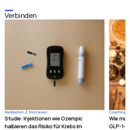
Verbinden
Medikation
3
min lesen
Coaching
Studie: Injektionen wie Ozempic
Wie man
halbieren das Risiko für Krebs im
GLP-1-M