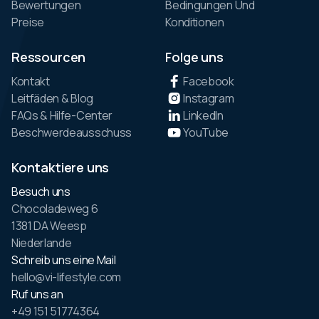
Bewertungen
Bedingungen Und
Preise
Konditionen
Ressourcen
Folge uns
Kontakt
Facebook
Leitfäden & Blog
Instagram
FAQs & Hilfe-Center
LinkedIn
Beschwerdeausschuss
YouTube
Kontaktiere uns
Besuch uns
Chocoladeweg 6
1381 DA Weesp
Niederlande
Schreib uns eine Mail
hello@vi-lifestyle.com
Ruf uns an
+49 151 51774364