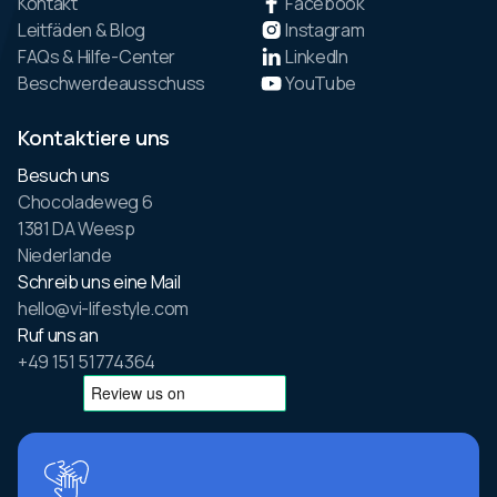
Kontakt
Facebook
Leitfäden & Blog
Instagram
FAQs & Hilfe-Center
LinkedIn
Beschwerdeausschuss
YouTube
Kontaktiere uns
Besuch uns
Chocoladeweg 6
1381 DA Weesp
Niederlande
Schreib uns eine Mail
hello@vi-lifestyle.com
Ruf uns an
+49 151 51774364