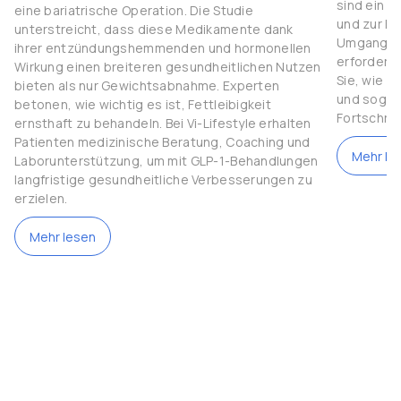
sind ein 
eine bariatrische Operation. Die Studie
und zur Ko
unterstreicht, dass diese Medikamente dank
Umgang mi
ihrer entzündungshemmenden und hormonellen
erfordert 
Wirkung einen breiteren gesundheitlichen Nutzen
Sie, wie S
bieten als nur Gewichtsabnahme. Experten
und sogar 
betonen, wie wichtig es ist, Fettleibigkeit
Fortschrit
ernsthaft zu behandeln. Bei Vi-Lifestyle erhalten
Patienten medizinische Beratung, Coaching und
Mehr le
Laborunterstützung, um mit GLP-1-Behandlungen
langfristige gesundheitliche Verbesserungen zu
erzielen.
Mehr lesen