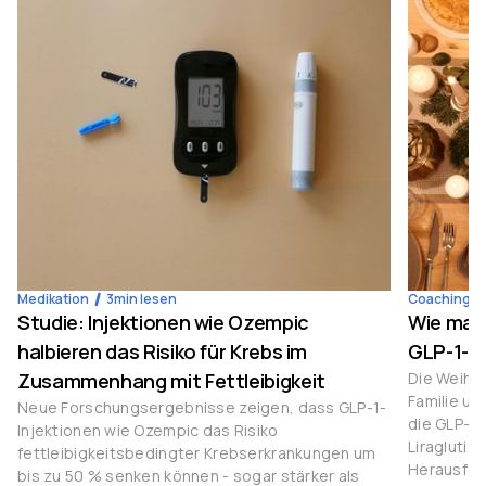
Medikation
3
min lesen
Coaching
Studie: Injektionen wie Ozempic
Wie man
halbieren das Risiko für Krebs im
GLP-1-M
Zusammenhang mit Fettleibigkeit
Die Weihna
Familie u
Neue Forschungsergebnisse zeigen, dass GLP-1-
die GLP-1
Injektionen wie Ozempic das Risiko
Liraglutid
fettleibigkeitsbedingter Krebserkrankungen um
Herausfor
bis zu 50 % senken können - sogar stärker als