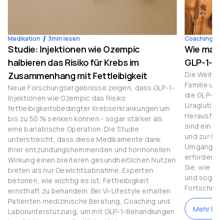
Medikation
3
min lesen
Coaching
Studie: Injektionen wie Ozempic
Wie man
halbieren das Risiko für Krebs im
GLP-1-M
Zusammenhang mit Fettleibigkeit
Die Weihna
Familie u
Neue Forschungsergebnisse zeigen, dass GLP-1-
die GLP-1
Injektionen wie Ozempic das Risiko
Liraglutid
fettleibigkeitsbedingter Krebserkrankungen um
Herausfor
bis zu 50 % senken können - sogar stärker als
sind ein 
eine bariatrische Operation. Die Studie
und zur Ko
unterstreicht, dass diese Medikamente dank
Umgang mi
ihrer entzündungshemmenden und hormonellen
erfordert 
Wirkung einen breiteren gesundheitlichen Nutzen
Sie, wie S
bieten als nur Gewichtsabnahme. Experten
und sogar 
betonen, wie wichtig es ist, Fettleibigkeit
Fortschrit
ernsthaft zu behandeln. Bei Vi-Lifestyle erhalten
Patienten medizinische Beratung, Coaching und
Mehr le
Laborunterstützung, um mit GLP-1-Behandlungen