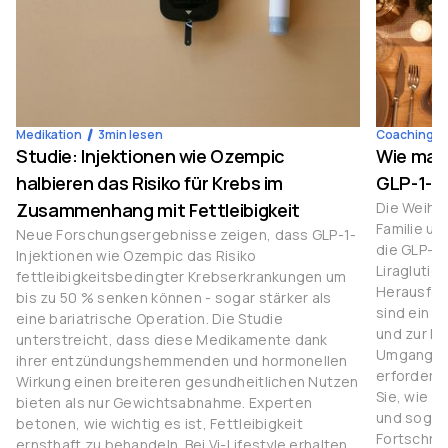
Medikation
3
min lesen
Coaching
Studie: Injektionen wie Ozempic
Wie man
halbieren das Risiko für Krebs im
GLP-1-M
Zusammenhang mit Fettleibigkeit
Die Weihna
Familie u
Neue Forschungsergebnisse zeigen, dass GLP-1-
die GLP-1
Injektionen wie Ozempic das Risiko
Liraglutid
fettleibigkeitsbedingter Krebserkrankungen um
Herausfor
bis zu 50 % senken können - sogar stärker als
sind ein 
eine bariatrische Operation. Die Studie
und zur Ko
unterstreicht, dass diese Medikamente dank
Umgang mi
ihrer entzündungshemmenden und hormonellen
erfordert 
Wirkung einen breiteren gesundheitlichen Nutzen
Sie, wie S
bieten als nur Gewichtsabnahme. Experten
und sogar 
betonen, wie wichtig es ist, Fettleibigkeit
Fortschrit
ernsthaft zu behandeln. Bei Vi-Lifestyle erhalten