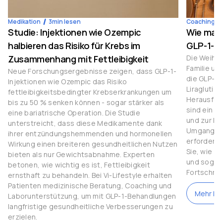
Medikation
3
min lesen
Coaching
Studie: Injektionen wie Ozempic
Wie man
halbieren das Risiko für Krebs im
GLP-1-M
Zusammenhang mit Fettleibigkeit
Die Weihna
Familie u
Neue Forschungsergebnisse zeigen, dass GLP-1-
die GLP-1
Injektionen wie Ozempic das Risiko
Liraglutid
fettleibigkeitsbedingter Krebserkrankungen um
Herausfor
bis zu 50 % senken können - sogar stärker als
sind ein 
eine bariatrische Operation. Die Studie
und zur Ko
unterstreicht, dass diese Medikamente dank
Umgang mi
ihrer entzündungshemmenden und hormonellen
erfordert 
Wirkung einen breiteren gesundheitlichen Nutzen
Sie, wie S
bieten als nur Gewichtsabnahme. Experten
und sogar 
betonen, wie wichtig es ist, Fettleibigkeit
Fortschrit
ernsthaft zu behandeln. Bei Vi-Lifestyle erhalten
Patienten medizinische Beratung, Coaching und
Mehr le
Laborunterstützung, um mit GLP-1-Behandlungen
langfristige gesundheitliche Verbesserungen zu
erzielen.