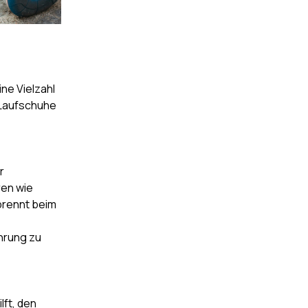
ine Vielzahl
e Laufschuhe
r
ren wie
brennt beim
hrung zu
lft, den