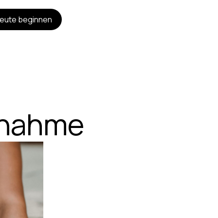
eute beginnen
bnahme