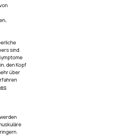
 von
zen
.‍
perliche
pers sind.
r Symptome
n, den Kopf
mehr über
erfahren
hes
n werden
 muskuläre
ringern.