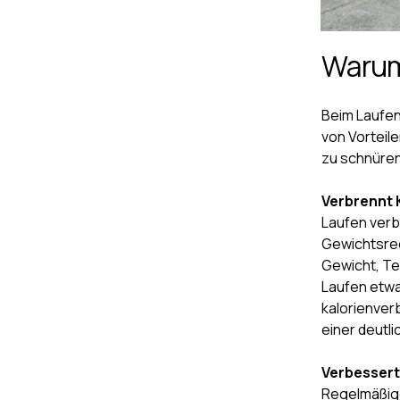
Warum
Beim Laufen 
von Vorteile
zu schnüren
Verbrennt 
Laufen verb
Gewichtsred
Gewicht, Te
Laufen etwa 
kalorienver
einer deutl
Verbessert
Regelmäßige