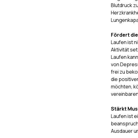
Blutdruck z
Herzkrankhe
Lungenkapazi
Fördert di
Laufen ist n
Aktivität se
Laufen kann
von Depress
frei zu bek
die positiv
möchten, kö
vereinbaren
Stärkt Mus
Laufen ist 
beansprucht
Ausdauer un