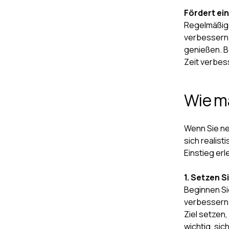
Fördert ei
Regelmäßige 
verbessern 
genießen. B
Zeit verbes
Wie m
Wenn Sie neu
sich realist
Einstieg erl
1. Setzen S
Beginnen Si
verbessern?
Ziel setzen,
wichtig, sic