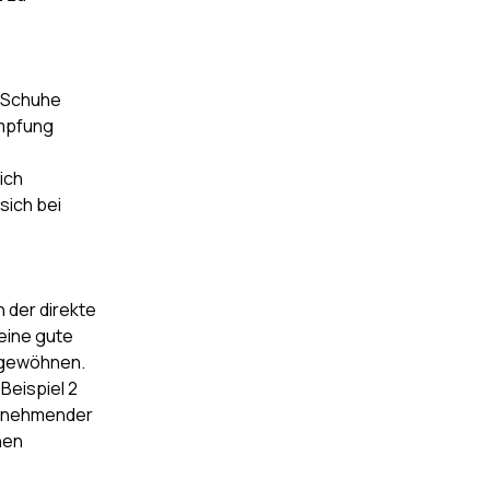
n Schuhe
ämpfung
ich
sich bei
 der direkte
eine gute
u gewöhnen.
Beispiel 2
 zunehmender
hen