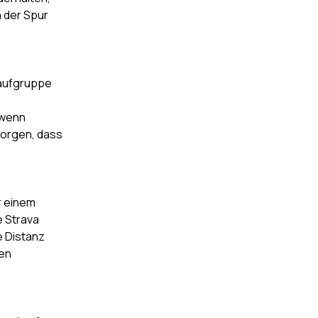
n der Spur
Laufgruppe
 wenn
sorgen, dass
r einem
e Strava
e Distanz
ten