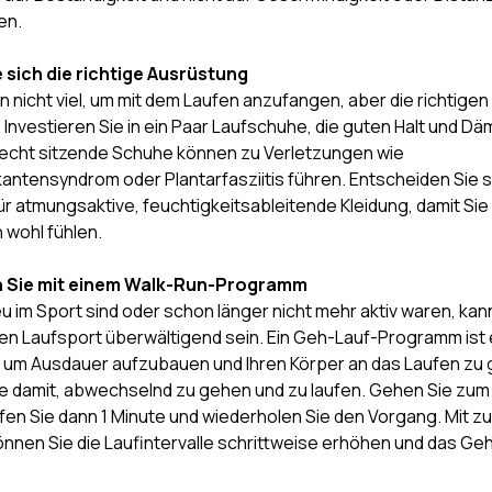
en.
e sich die richtige Ausrüstung
n nicht viel, um mit dem Laufen anzufangen, aber die richtige
. Investieren Sie in ein Paar Laufschuhe, die guten Halt und D
lecht sitzende Schuhe können zu Verletzungen wie
antensyndrom oder Plantarfasziitis führen. Entscheiden Sie s
r atmungsaktive, feuchtigkeitsableitende Kleidung, damit Sie 
 wohl fühlen.
n Sie mit einem Walk-Run-Programm
u im Sport sind oder schon länger nicht mehr aktiv waren, kann
 den Laufsport überwältigend sein. Ein Geh-Lauf-Programm ist 
, um Ausdauer aufzubauen und Ihren Körper an das Laufen z
e damit, abwechselnd zu gehen und zu laufen. Gehen Sie zum 
ufen Sie dann 1 Minute und wiederholen Sie den Vorgang. Mit
nnen Sie die Laufintervalle schrittweise erhöhen und das Ge