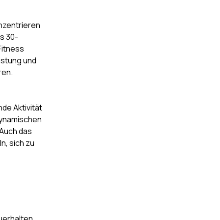
nzentrieren
is 30-
Fitness
istung und
ren.
de Aktivität
 dynamischen
 Auch das
n, sich zu
uerhalten,