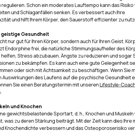
u regulieren. Schon ein moderates Lauftempo kann das Risiko
iten und Schlaganfällen senken. Es verbessert auch Ihre
tät und hilft Ihrem Körper, den Sauerstoff effizienter zu nut
e geistige Gesundheit
icht nur gut für Ihren Körper, sondern auch für Ihren Geist. Kör
tzt Endorphine frei, die natürliche Stimmungsaufheller des Kör
 helfen, Stress abzubauen, Ängste zu reduzieren und soga
ionen zu bekämpfen. Es kann auch eine gute Gelegenheit sei
ommen oder sich mit Achtsamkeit zu beschäftigen. Wenn Sie 
en Auswirkungen des Laufens auf die psychische Gesundheit 
nnen Sie einen Beratungstermin mit unseren
Lifestyle-Coac
.
keln und Knochen
eine gewichtsbelastende Sportart, d. h., Knochen und Muskel
, was zu deren Stärkung beiträgt. Mit der Zeit kann dies Ihre
d Knochendichte verbessern und das Osteoporoserisiko ver