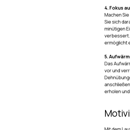
4. Fokus au
Machen Sie 
Sie sich dar
minütigen Ei
verbessert.
ermöglicht 
5. Aufwärm
Das Aufwärm
vor und verr
Dehnübunge
anschließen
erholen und 
Motivi
Mit dem Lau