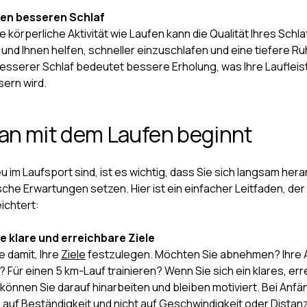
nen besseren Schlaf
körperliche Aktivität wie Laufen kann die Qualität Ihres Schl
und Ihnen helfen, schneller einzuschlafen und eine tiefere Ru
esserer Schlaf bedeutet bessere Erholung, was Ihre Laufleis
sern wird.
an mit dem Laufen beginnt
 im Laufsport sind, ist es wichtig, dass Sie sich langsam her
ische Erwartungen setzen. Hier ist ein einfacher Leitfaden, der
eichtert:
ie klare und erreichbare Ziele
e damit, Ihre
Ziele
festzulegen. Möchten Sie abnehmen? Ihre
 Für einen 5 km-Lauf trainieren? Wenn Sie sich ein klares, er
 können Sie darauf hinarbeiten und bleiben motiviert. Bei Anfä
h auf Beständigkeit und nicht auf Geschwindigkeit oder Distan