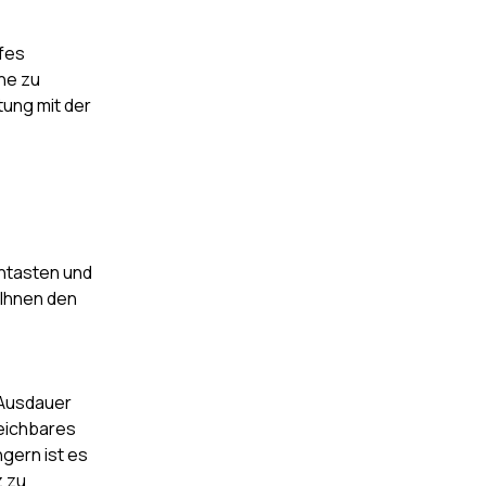
afes
he zu
tung mit der
antasten und
 Ihnen den
 Ausdauer
reichbares
ngern ist es
z zu