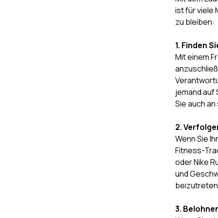
ist für viel
zu bleiben:
1. Finden S
Mit einem F
anzuschließ
Verantwortun
jemand auf 
Sie auch an
2. Verfolge
Wenn Sie Ih
Fitness-Tra
oder Nike Ru
und Geschwi
beizutreten,
3. Belohnen